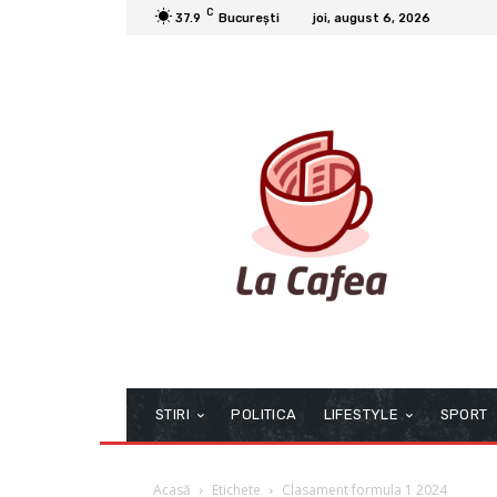
C
37.9
București
joi, august 6, 2026
STIRI
POLITICA
LIFESTYLE
SPORT
Acasă
Etichete
Clasament formula 1 2024