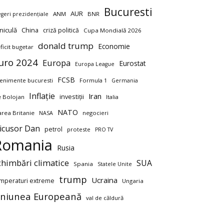
Bucuresti
AUR
ANM
BNR
egeri prezidențiale
niculă
China
criză politică
Cupa Mondială 2026
donald trump
Economie
ficit bugetar
uro 2024
Europa
Eurostat
Europa League
FCSB
enimente bucuresti
Formula 1
Germania
Inflație
Iran
investiții
ie Bolojan
Italia
NATO
rea Britanie
negocieri
NASA
icusor Dan
petrol
proteste
PRO TV
Romania
Rusia
chimbări climatice
SUA
Spania
Statele Unite
trump
Ucraina
mperaturi extreme
Ungaria
niunea Europeană
val de căldură