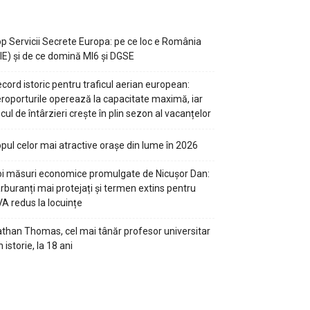
p Servicii Secrete Europa: pe ce loc e România
IE) și de ce domină MI6 și DGSE
cord istoric pentru traficul aerian european:
roporturile operează la capacitate maximă, iar
scul de întârzieri crește în plin sezon al vacanțelor
pul celor mai atractive orașe din lume în 2026
i măsuri economice promulgate de Nicușor Dan:
rburanți mai protejați și termen extins pentru
A redus la locuințe
than Thomas, cel mai tânăr profesor universitar
n istorie, la 18 ani