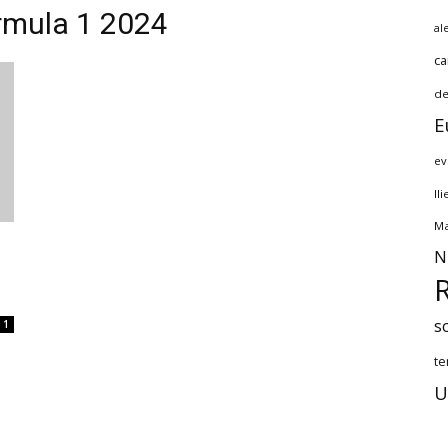
rmula 1 2024
al
ca
de
E
ev
Il
Ma
N
s
1
te
U