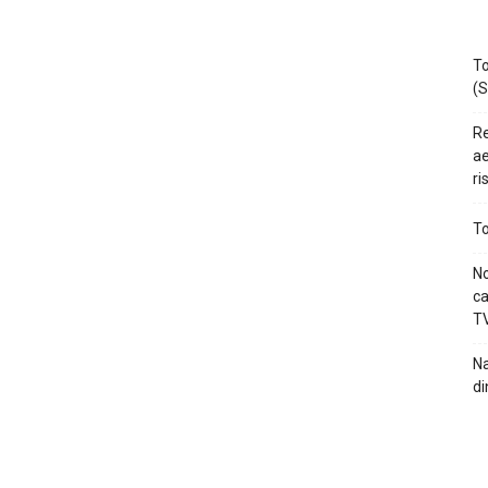
To
(S
Re
ae
ri
To
No
ca
TV
Na
di