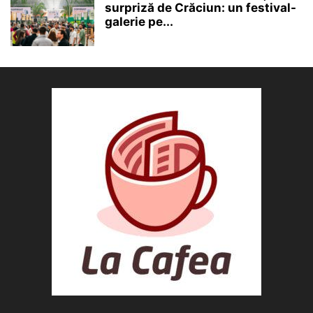
surpriză de Crăciun: un festival-
galerie pe...