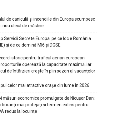
lul de caniculă și incendiile din Europa scumpesc
n nou uleiul de măsline
p Servicii Secrete Europa: pe ce loc e România
IE) și de ce domină MI6 și DGSE
cord istoric pentru traficul aerian european:
roporturile operează la capacitate maximă, iar
scul de întârzieri crește în plin sezon al vacanțelor
pul celor mai atractive orașe din lume în 2026
i măsuri economice promulgate de Nicușor Dan:
rburanți mai protejați și termen extins pentru
A redus la locuințe