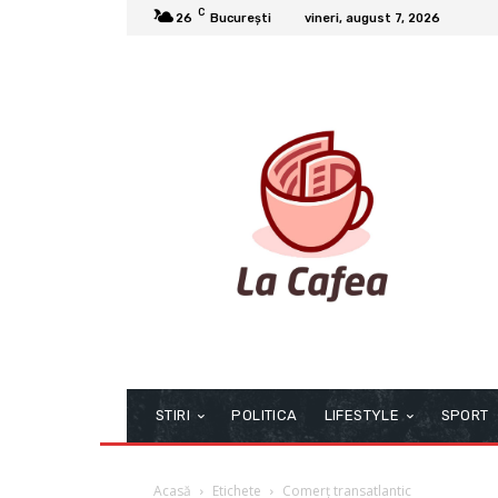
C
26
București
vineri, august 7, 2026
STIRI
POLITICA
LIFESTYLE
SPORT
Acasă
Etichete
Comerț transatlantic