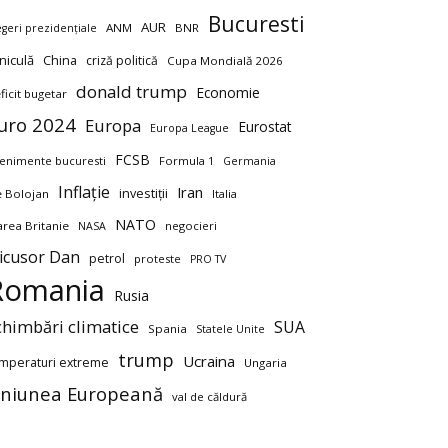
Bucuresti
AUR
ANM
BNR
egeri prezidențiale
niculă
China
criză politică
Cupa Mondială 2026
donald trump
Economie
ficit bugetar
uro 2024
Europa
Eurostat
Europa League
FCSB
enimente bucuresti
Formula 1
Germania
Inflație
Iran
investiții
ie Bolojan
Italia
NATO
rea Britanie
negocieri
NASA
icusor Dan
petrol
proteste
PRO TV
Romania
Rusia
chimbări climatice
SUA
Spania
Statele Unite
trump
Ucraina
mperaturi extreme
Ungaria
niunea Europeană
val de căldură