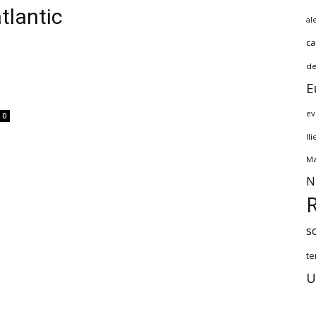
tlantic
al
ca
de
E
ev
0
Il
Ma
N
s
te
U