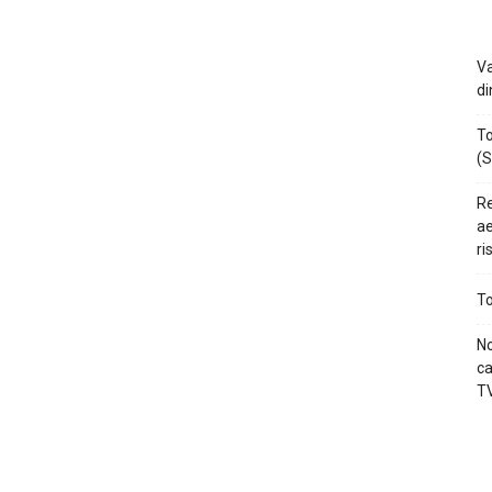
Va
di
To
(S
Re
ae
ri
To
No
ca
TV