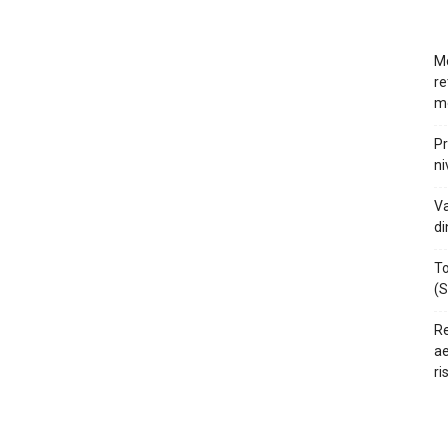
Mo
re
m
Pr
ni
Va
di
To
(S
Re
ae
ri