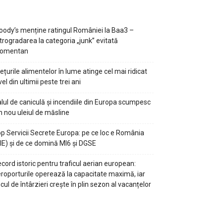
ody’s menține ratingul României la Baa3 –
trogradarea la categoria „junk” evitată
omentan
ețurile alimentelor în lume atinge cel mai ridicat
vel din ultimii peste trei ani
lul de caniculă și incendiile din Europa scumpesc
n nou uleiul de măsline
p Servicii Secrete Europa: pe ce loc e România
IE) și de ce domină MI6 și DGSE
cord istoric pentru traficul aerian european:
roporturile operează la capacitate maximă, iar
scul de întârzieri crește în plin sezon al vacanțelor