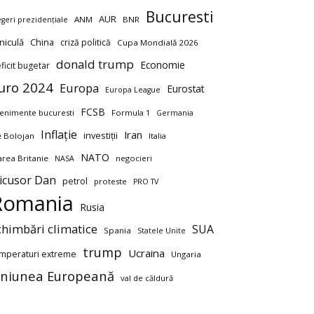
Bucuresti
AUR
ANM
BNR
egeri prezidențiale
niculă
China
criză politică
Cupa Mondială 2026
donald trump
Economie
ficit bugetar
uro 2024
Europa
Eurostat
Europa League
FCSB
enimente bucuresti
Formula 1
Germania
Inflație
Iran
investiții
ie Bolojan
Italia
NATO
rea Britanie
negocieri
NASA
icusor Dan
petrol
proteste
PRO TV
Romania
Rusia
chimbări climatice
SUA
Spania
Statele Unite
trump
Ucraina
mperaturi extreme
Ungaria
niunea Europeană
val de căldură