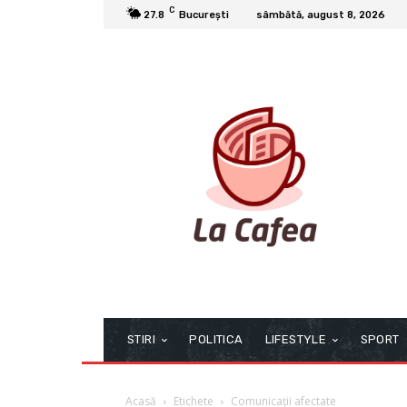
C
27.8
București
sâmbătă, august 8, 2026
STIRI
POLITICA
LIFESTYLE
SPORT
Acasă
Etichete
Comunicații afectate