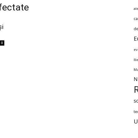
fectate
al
ca
și
de
E
0
ev
Il
Ma
N
s
te
U