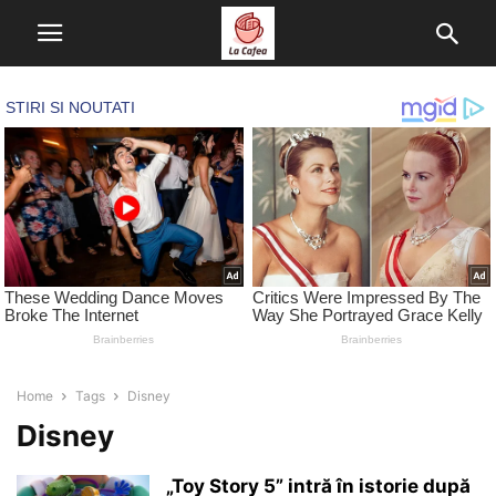
Home
Tags
Disney
Disney
„Toy Story 5” intră în istorie după