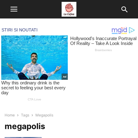
Home
Tags
Megapolis
megapolis