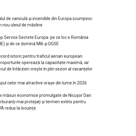
lul de caniculă și incendiile din Europa scumpesc
n nou uleiul de măsline
p Servicii Secrete Europa: pe ce loc e România
IE) și de ce domină MI6 și DGSE
cord istoric pentru traficul aerian european:
roporturile operează la capacitate maximă, iar
scul de întârzieri crește în plin sezon al vacanțelor
pul celor mai atractive orașe din lume în 2026
i măsuri economice promulgate de Nicușor Dan:
rburanți mai protejați și termen extins pentru
A redus la locuințe