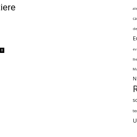
tiere
al
ca
de
E
ev
0
Il
Ma
N
s
te
U