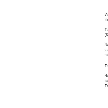
Va
di
To
(S
Re
ae
ri
To
No
ca
TV