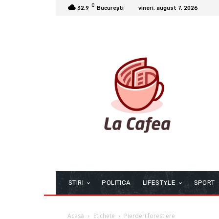
C
32.9
București
vineri, august 7, 2026
STIRI
POLITICA
LIFESTYLE
SPORT
Acasă
Etichete
Pierderi forestiere