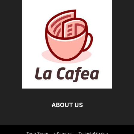
ABOUT US
Tech Zoom
eSanatos
TraiesteMuzica