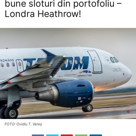
bune sloturi din portofoliu –
Londra Heathrow!
FOTO: Ovidiu T. Vereș