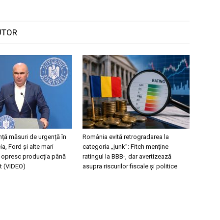
UTOR
ță măsuri de urgență în
România evită retrogradarea la
a, Ford și alte mari
categoria „junk”: Fitch menține
i opresc producția până
ratingul la BBB-, dar avertizează
t (VIDEO)
asupra riscurilor fiscale și politice