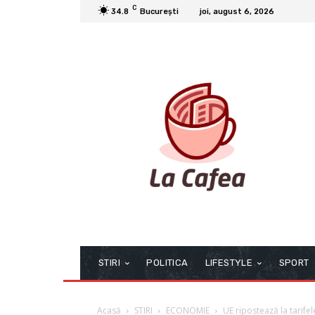
C
34.8
București
joi, august 6, 2026
STIRI
POLITICA
LIFESTYLE
SPORT
Acasă
STIRI
ECONOMIE
UE ripostează la tarife