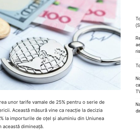
To
(S
Re
ae
ri
To
No
ca
TV
ea unor tarife vamale de 25% pentru o serie de
Na
icii. Această măsură vine ca reacție la decizia
di
5% la importurile de oțel și aluminiu din Uniunea
n această dimineață.