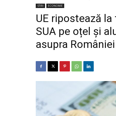
STIRI
ECONOMIE
UE ripostează la 
SUA pe oțel și al
asupra României