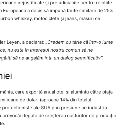
ricane nejustificate și prejudiciabile pentru relațiile
ia Europeană a decis să impună tarife similare de 25%
ourbon whiskey, motociclete și jeans, măsuri ce
er Leyen, a declarat:
„Credem cu tărie că într-o lume
ice, nu este în interesul nostru comun să ne
ătiți să ne angajăm într-un dialog semnificativ”.
iei
mânia, care exportă anual oțel și aluminiu către piața
milioane de dolari (aproape 14% din totalul
e protecționiste ale SUA pun presiune pe industria
 provocări legate de creșterea costurilor de producție
te.