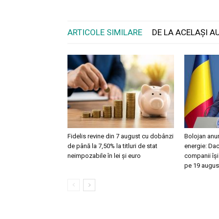
ARTICOLE SIMILARE
DE LA ACELAȘI A
Fidelis revine din 7 august cu dobânzi
Bolojan anun
de până la 7,50% la titluri de stat
energie: Daci
neimpozabile în lei și euro
companii îș
pe 19 augus