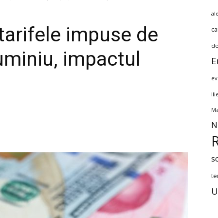
al
tarifele impuse de
ca
de
uminiu, impactul
E
ev
Il
Ma
N
s
te
U