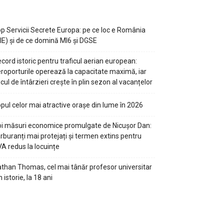
p Servicii Secrete Europa: pe ce loc e România
IE) și de ce domină MI6 și DGSE
cord istoric pentru traficul aerian european:
roporturile operează la capacitate maximă, iar
scul de întârzieri crește în plin sezon al vacanțelor
pul celor mai atractive orașe din lume în 2026
i măsuri economice promulgate de Nicușor Dan:
rburanți mai protejați și termen extins pentru
A redus la locuințe
than Thomas, cel mai tânăr profesor universitar
n istorie, la 18 ani