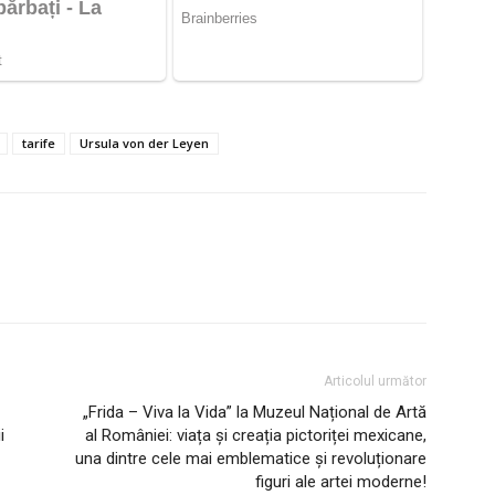
tarife
Ursula von der Leyen
Articolul următor
„Frida – Viva la Vida” la Muzeul Național de Artă
i
al României: viața și creația pictoriței mexicane,
una dintre cele mai emblematice și revoluționare
figuri ale artei moderne!