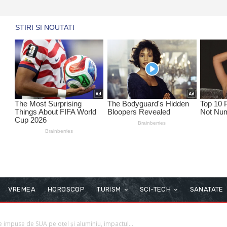
VREMEA
HOROSCOP
TURISM
SCI-TECH
SANATATE
le impuse de SUA pe oțel și aluminiu, impactul...