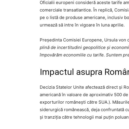
Oficialii europeni consideră aceste tarife ame
comerciale transatlantice. În replică, Comis
pe o listă de produse americane, inclusiv b
urmează să intre în vigoare în luna aprilie.
Președinta Comisiei Europene, Ursula von d
plină de incertitudini geopolitice și econom
împovărăm economiile cu tarife. Suntem preg
Impactul asupra Român
Decizia Statelor Unite afectează direct și Ro
americană în valoare de aproximativ 500 de 
exporturilor românești către SUA.). Măsuril
siderurgică românească, deja confruntată cu
și tranziția către tehnologii mai puțin poluan