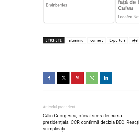
ETICHETE
aluminiu
comerț
Exporturi
oțel
Articolul precedent
Călin Georgescu, oficial scos din cursa
prezidențială. CCR confirmă decizia BEC. Reacți
și implicații