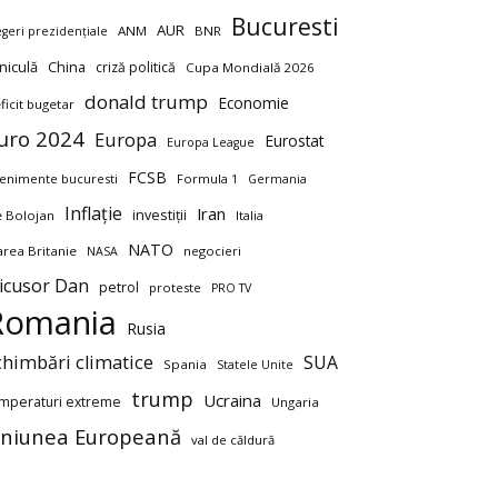
Bucuresti
AUR
ANM
BNR
egeri prezidențiale
niculă
China
criză politică
Cupa Mondială 2026
donald trump
Economie
ficit bugetar
uro 2024
Europa
Eurostat
Europa League
FCSB
enimente bucuresti
Formula 1
Germania
Inflație
Iran
investiții
ie Bolojan
Italia
NATO
rea Britanie
negocieri
NASA
icusor Dan
petrol
proteste
PRO TV
Romania
Rusia
chimbări climatice
SUA
Spania
Statele Unite
trump
Ucraina
mperaturi extreme
Ungaria
niunea Europeană
val de căldură