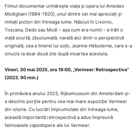
Filmul documentar urmărește viața și opera lui Amedeo
Modigliani (1884-1920), unul dintre cei mai apreciați şi
imitați pictori din întreaga lume. Născut în Livorno,
Toscana, Dedo sau Modì – aşa cum era numit – a trăit o
viaţă scurtă, zbuciumată, narată aici dintr-o perspectivă
originală, cea a tinerei lui soţii, Jeanne Hébuterne, care s-a
sinucis la doar două zile după moartea acestuia.
Vineri, 30 mai 2025, ora 19:00, „Vermeer: Retrospectiva”
(2023, 90 min.)
În primăvara anului 2023, Rijksmuseum din Amsterdam și-
a deschis porțile pentru cea mai mare expoziție Vermeer
din istorie. Cu lucrări împrumutate din întreaga lume,
această importantă retrospectivă a adus împreună
faimoasele capodopere ale lui Vermeer.