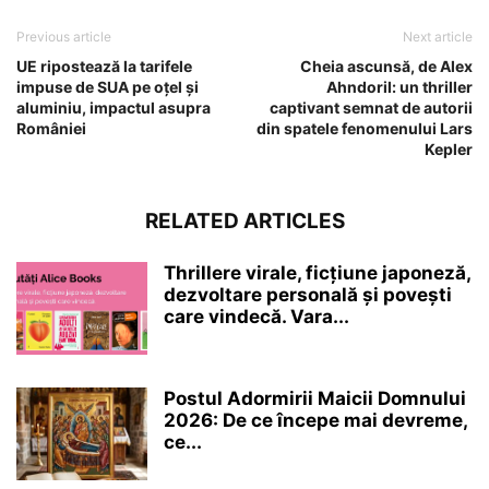
Previous article
Next article
UE ripostează la tarifele
Cheia ascunsă, de Alex
impuse de SUA pe oțel și
Ahndoril: un thriller
aluminiu, impactul asupra
captivant semnat de autorii
României
din spatele fenomenului Lars
Kepler
RELATED ARTICLES
Thrillere virale, ficțiune japoneză,
dezvoltare personală și povești
care vindecă. Vara...
Postul Adormirii Maicii Domnului
2026: De ce începe mai devreme,
ce...