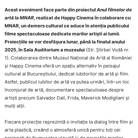
Acest eveniment face parte din proiectul
Anul filmelor de
artă la MNAR
, realizat de Happy Cinema în colaborare cu
MNAR, un demers cultural ce aduce în atenția publicului
filme spectaculoase dedicate marilor artiști ai lumii.
Proiecțiile se vor desfășura lunar, până la finalul anului
2025, în Sala Auditorium a muzeului
(Str. Știrbei Vodă nr.
1). Colaborarea dintre Muzeul Național de Artă al României
și Happy Cinema oferă un spațiu alternativ în peisajul
cultural al Bucureștiului, dedicat iubitorilor de artă și film.
Astfel, publicul iubitor de artă va putea urmări, într-un loc
înconjurat de artă, documentare spectaculoase despre
artiști precum Salvador Dalí, Frida, Maverick Modigliani și
mulți alții.
Fiecare proiecție reprezintă o invitație la dialog între film și
arta plastică, creând o atmosferă unică pentru toți cei
pasionați de frumusețea vizuală și de poveștile marilor