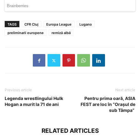
TAGS
CFR Cluj
Europa League
Lugano
preliminarii europene
remiză albă
Previous article
Next article
Legenda wrestlingului Hulk
Pentru prima oară, ASIA
Hogan a murit la 71 de ani
FEST are loc în “Orașul de
sub Tâmpa”
RELATED ARTICLES