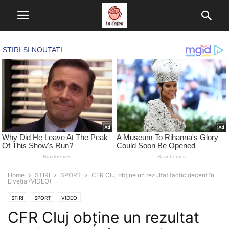
Home
STIRI
SPORT
CFR Cluj obține un rezultat tactic decent în
Elveția (VIDEO)
STIRI
SPORT
VIDEO
CFR Cluj obține un rezultat