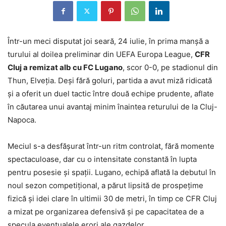
Într-un meci disputat joi seară, 24 iulie, în prima manșă a
turului al doilea preliminar din UEFA Europa League,
CFR
Cluj a remizat alb cu FC Lugano
, scor 0-0, pe stadionul din
Thun, Elveția. Deși fără goluri, partida a avut miză ridicată
și a oferit un duel tactic între două echipe prudente, aflate
în căutarea unui avantaj minim înaintea returului de la Cluj-
Napoca.
Meciul s-a desfășurat într-un ritm controlat, fără momente
spectaculoase, dar cu o intensitate constantă în lupta
pentru posesie și spații. Lugano, echipă aflată la debutul în
noul sezon competițional, a părut lipsită de prospețime
fizică și idei clare în ultimii 30 de metri, în timp ce CFR Cluj
a mizat pe organizarea defensivă și pe capacitatea de a
specula eventualele erori ale gazdelor.