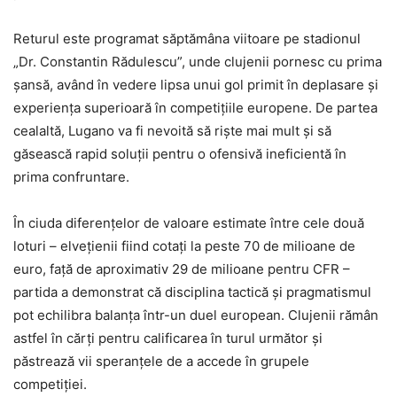
Returul este programat săptămâna viitoare pe stadionul
„Dr. Constantin Rădulescu”, unde clujenii pornesc cu prima
șansă, având în vedere lipsa unui gol primit în deplasare și
experiența superioară în competițiile europene. De partea
cealaltă, Lugano va fi nevoită să riște mai mult și să
găsească rapid soluții pentru o ofensivă ineficientă în
prima confruntare.
În ciuda diferențelor de valoare estimate între cele două
loturi – elvețienii fiind cotați la peste 70 de milioane de
euro, față de aproximativ 29 de milioane pentru CFR –
partida a demonstrat că disciplina tactică și pragmatismul
pot echilibra balanța într-un duel european. Clujenii rămân
astfel în cărți pentru calificarea în turul următor și
păstrează vii speranțele de a accede în grupele
competiției.