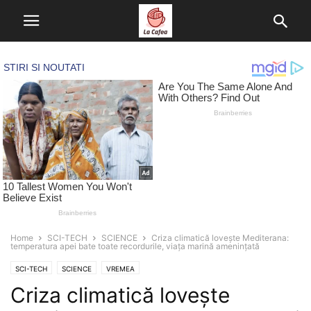
Home
SCI-TECH
SCIENCE
Criza climatică lovește Mediterana:
temperatura apei bate toate recordurile, viața marină amenințată
SCI-TECH
SCIENCE
VREMEA
Criza climatică lovește