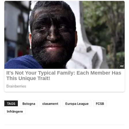
TAGS
Bologna
clasament
Europa League
FCSB
înfrângere