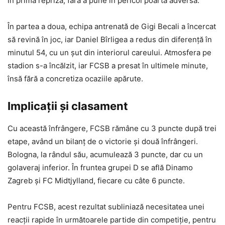
în prima repriză, fără a pune în pericol poarta adversă.
În partea a doua, echipa antrenată de Gigi Becali a încercat
să revină în joc, iar Daniel Bîrligea a redus din diferență în
minutul 54, cu un șut din interiorul careului. Atmosfera pe
stadion s-a încălzit, iar FCSB a presat în ultimele minute,
însă fără a concretiza ocaziile apărute.
Implicații și clasament
Cu această înfrângere, FCSB rămâne cu 3 puncte după trei
etape, având un bilanț de o victorie și două înfrângeri.
Bologna, la rândul său, acumulează 3 puncte, dar cu un
golaveraj inferior. În fruntea grupei D se află Dinamo
Zagreb și FC Midtjylland, fiecare cu câte 6 puncte.
Pentru FCSB, acest rezultat subliniază necesitatea unei
reacții rapide în următoarele partide din competiție, pentru