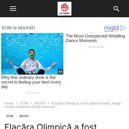
Home
STIRI
SPORT
Flacăra Olimpică a fost aprinsă marți, lângă
ruinele templului Zeiței Hera din...
STIRI
SPORT
Flacăra Olimpică a fost