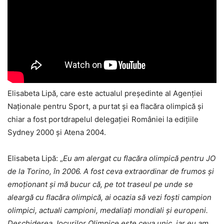
Elisabeta Lipă, care este actualul președinte al Agenției
Naționale pentru Sport, a purtat și ea flacăra olimpică și
chiar a fost portdrapelul delegației României la edițiile
Sydney 2000 și Atena 2004.
Elisabeta Lipă: „
Eu am alergat cu flacăra olimpică pentru JO
de la Torino, în 2006. A fost ceva extraordinar de frumos și
emoționant și mă bucur că, pe tot traseul pe unde se
aleargă cu flacăra olimpică, ai ocazia să vezi foști campion
olimpici, actuali campioni, medaliați mondiali și europeni.
Deschiderea Jocurilor Olimpice este ceva unic, iar eu am