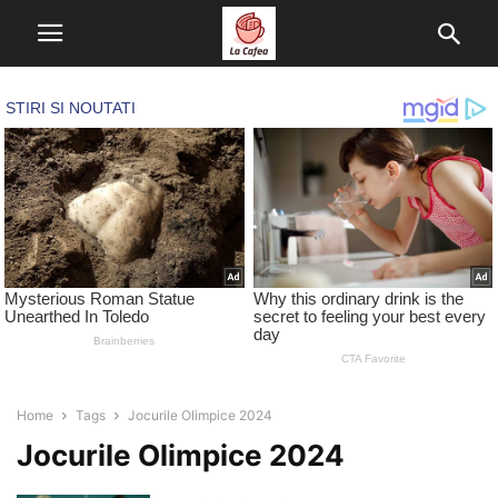
Home
Tags
Jocurile Olimpice 2024
Jocurile Olimpice 2024