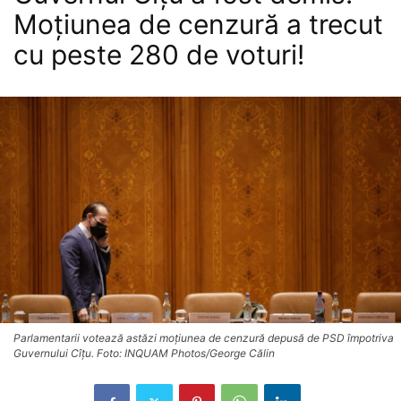
Moțiunea de cenzură a trecut
cu peste 280 de voturi!
Parlamentarii votează astăzi moțiunea de cenzură depusă de PSD împotriva
Guvernului Cîțu. Foto: INQUAM Photos/George Călin