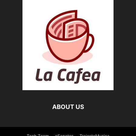
ABOUT US
Tech Zoom
eSanatos
TraiesteMuzica