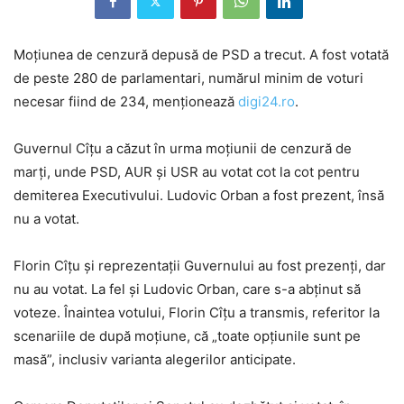
Moțiunea de cenzură depusă de PSD a trecut. A fost votată
de peste 280 de parlamentari, numărul minim de voturi
necesar fiind de 234, menționează
digi24.ro
.
Guvernul Cîţu a căzut în urma moţiunii de cenzură de
marţi, unde PSD, AUR şi USR au votat cot la cot pentru
demiterea Executivului. Ludovic Orban a fost prezent, însă
nu a votat.
Florin Cîţu şi reprezentaţii Guvernului au fost prezenţi, dar
nu au votat. La fel şi Ludovic Orban, care s-a abţinut să
voteze. Înaintea votului, Florin Cîţu a transmis, referitor la
scenariile de după moţiune, că „toate opţiunile sunt pe
masă”, inclusiv varianta alegerilor anticipate.