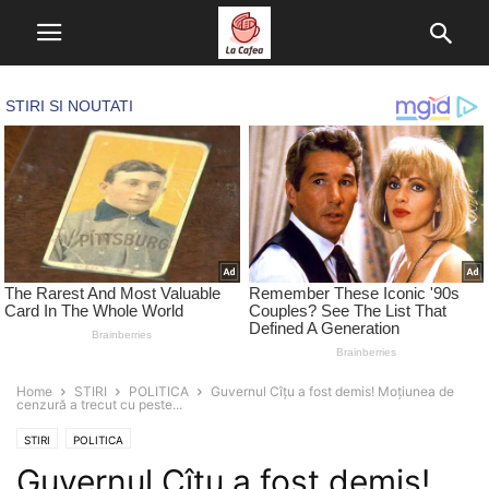
Home
STIRI
POLITICA
Guvernul Cîțu a fost demis! Moțiunea de
cenzură a trecut cu peste...
STIRI
POLITICA
Guvernul Cîțu a fost demis!