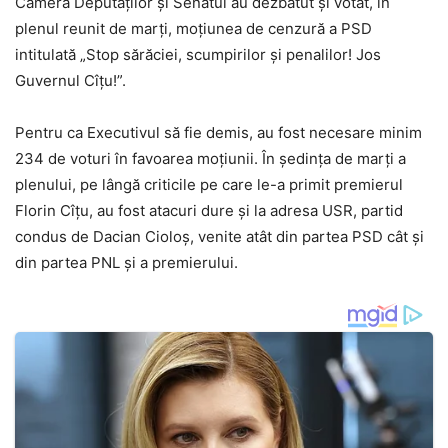
Camera Deputaţilor şi Senatul au dezbătut şi votat, în
plenul reunit de marţi, moţiunea de cenzură a PSD
intitulată „Stop sărăciei, scumpirilor şi penalilor! Jos
Guvernul Cîţu!”.
Pentru ca Executivul să fie demis, au fost necesare minim
234 de voturi în favoarea moţiunii. În şedinţa de marţi a
plenului, pe lângă criticile pe care le-a primit premierul
Florin Cîţu, au fost atacuri dure şi la adresa USR, partid
condus de Dacian Cioloş, venite atât din partea PSD cât şi
din partea PNL şi a premierului.