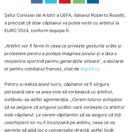
Şeful Comisiei de Arbitri a UEFA, italianul Roberto Rosetti,
a precizat că doar căpitanul va putea vorbi cu arbitrul la
EURO 2024, conform lequipe.fr.
„
Arbitrii vor fi fermi în ceea ce priveşte gesturile urâte şi
protestele pentru a proteja imaginea jocului şi a lăsa o
moştenire sportivă pentru generaţiile viitoare
”, a declarat
el pentru cotidianul francez, citat de
digi24.ro
.
Pentru a realiza acest lucru, căpitanul va fi singura
persoană care va avea voie să vorbească cu arbitrul,
evitându-se astfel aglomeraţia: „
Cerem tuturor echipelor
să se asigure că singurul jucător care vorbeşte cu arbitrul
este căpitanul. Le cerem căpitanilor să se asigure că toţi
coechipierii lor nu îl înconjoară pe arbitru, ceea ce va
permite să aibă loc o conversaţie directă, astfel încât