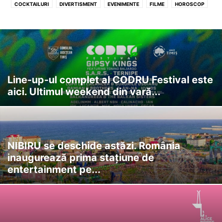
COCKTAILURI
DIVERTISMENT
EVENIMENTE
FILME
HOROSCOP
LA TV
Line-up-ul complet al CODRU Festival este
aici. Ultimul weekend din vară...
NIBIRU se deschide astăzi. România
inaugurează prima stațiune de
entertainment pe...