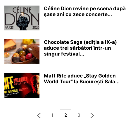
Céline Dion revine pe scenă după
șase ani cu zece concerte...
Chocolate Saga (ediția a IX-a)
aduce trei sărbători într-un
singur festival...
Matt Rife aduce „Stay Golden
World Tour” la București Sala...
1
2
3