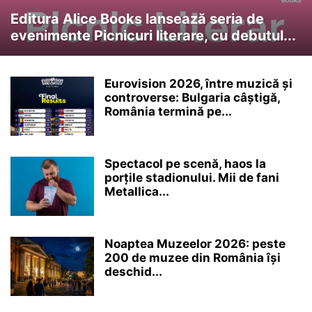
Editura Alice Books lansează seria de
evenimente Picnicuri literare, cu debutul...
Eurovision 2026, între muzică și
controverse: Bulgaria câștigă,
România termină pe...
Spectacol pe scenă, haos la
porțile stadionului. Mii de fani
Metallica...
Noaptea Muzeelor 2026: peste
200 de muzee din România își
deschid...