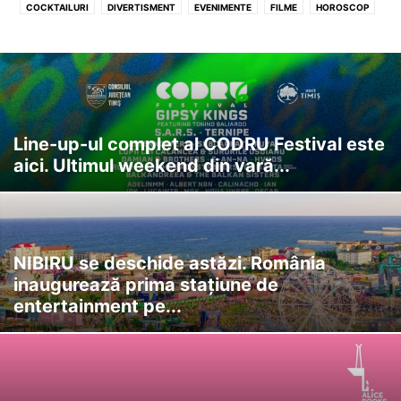
COCKTAILURI
DIVERTISMENT
EVENIMENTE
FILME
HOROSCOP
LA TV
Line-up-ul complet al CODRU Festival este
aici. Ultimul weekend din vară...
NIBIRU se deschide astăzi. România
inaugurează prima stațiune de
entertainment pe...