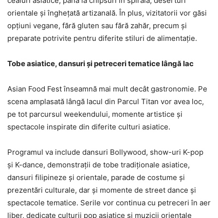
ceaiuri asiatice, până la chipsuri în spirală, deserturi
orientale și înghețată artizanală. În plus, vizitatorii vor găsi
opțiuni vegane, fără gluten sau fără zahăr, precum și
preparate potrivite pentru diferite stiluri de alimentație.
Tobe asiatice, dansuri și petreceri tematice lângă lac
Asian Food Fest înseamnă mai mult decât gastronomie. Pe
scena amplasată lângă lacul din Parcul Titan vor avea loc,
pe tot parcursul weekendului, momente artistice și
spectacole inspirate din diferite culturi asiatice.
Programul va include dansuri Bollywood, show-uri K-pop
și K-dance, demonstrații de tobe tradiționale asiatice,
dansuri filipineze și orientale, parade de costume și
prezentări culturale, dar și momente de street dance și
spectacole tematice. Serile vor continua cu petreceri în aer
liber, dedicate culturii pop asiatice și muzicii orientale