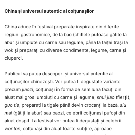
China și universul autentic al colțunașilor
China aduce în festival preparate inspirate din diferite
regiuni gastronomice, de la bao (chiflele pufoase gătite la
abur și umplute cu carne sau legume, până la tăiței trași la
wok și preparați cu diverse condimente, legume, carne și
ciuperci.
Publicul va putea descoperi și universul autentic al
colțunașilor chinezești. Vor putea fi degustate variante
precum
jiaozi
, colțunași în formă de semilună făcuți din
aluat mai gros, umpluți cu carne și legume,
shui jiao
(fierți),
guo tie
, preparați la tigaie până devin crocanți la bază,
siu
mai
(gătiți la abur) sau baozi, celebrii colțunași pufoși din
aluat dospit. La festival vor putea fi degustați și
celebrii
wonton,
colțunași din aluat foarte subțire, aproape