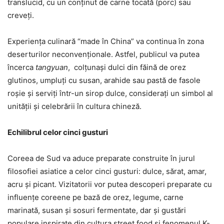
translucid, cu un conținut de carne tocată (porc) sau
creveți.
Experiența culinară “made în China” va continua în zona
deserturilor neconvenționale. Astfel, publicul va putea
încerca
tangyuan
, colțunași dulci din făină de orez
glutinos, umpluți cu susan, arahide sau pastă de fasole
roșie și serviți într-un sirop dulce, considerați un simbol al
unității și celebrării în cultura chineză.
Echilibrul celor cinci gusturi
Coreea de Sud va aduce preparate construite în jurul
filosofiei asiatice a celor cinci gusturi: dulce, sărat, amar,
acru și picant. Vizitatorii vor putea descoperi preparate cu
influențe coreene pe bază de orez, legume, carne
marinată, susan și sosuri fermentate, dar și gustări
populare inspirate din cultura street food și fenomenul K-