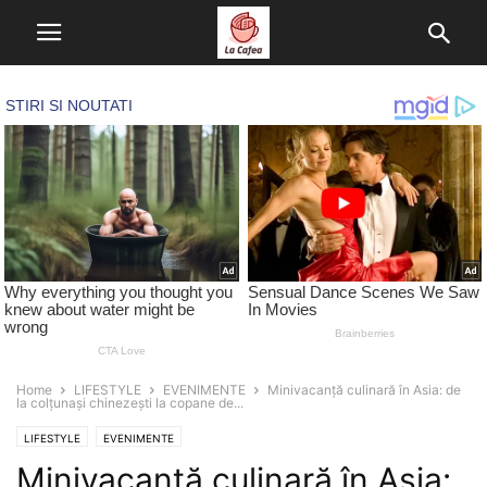
Home
LIFESTYLE
EVENIMENTE
Minivacanță culinară în Asia: de
la colțunași chinezești la copane de...
LIFESTYLE
EVENIMENTE
Minivacanță culinară în Asia: