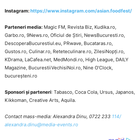
Instagram:
https://www.instagram.com/asian.foodfest/
Parteneri media:
Magic FM, Revista Biz, Kudika.ro,
Garbo.ro, 9News.ro, Oficiul de Știri, NewsBucuresti.ro,
DescoperaBucurestiul.eu, PRwave, Bucataras.ro,
Gustos.ro, Culinar.ro, Reteteculinare.ro, ZilesiNopți.ro,
KDrama, LaCafea.net, MedMondi.ro, High League, DAILY
Magazine, BucurestiiVechisiNoi.ro, Nine O’Clock,
bucureșteni.ro
Sponsori și parteneri
: Tabasco, Coca Cola, Ursus, Japanos,
Kikkoman, Creative Arts, Aquila.
Contact mass-media: Alexandra Dinu, 0722 233
114/
alexandra.dinu@media-events.ro