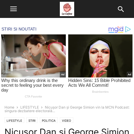
Home
LIFESTYLE
Nicușor Dan și George Simion vin la MCN Podcast:
singura dezbatere electorală...
LIFESTYLE
STIRI
POLITICA
VIDEO
Nicușor Dan și George Simion