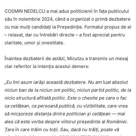
COSMIN NEDELCU a mai adus politicienii în fața publicului
său în noiembrie 2024, când a organizat o primă dezbatere
cu mai mulți candidați la Președinție. Formatul propus de el
– relaxat, dar cu întrebări directe – a fost apreciat pentru
claritate, umor și onestitate.
Înaintea dezbaterii de astăzi, Micutzu a transmis un mesaj
clar referitor la intenția acestui demers:
„Eu îmi asum iarăși această dezbatere. Nu am luat absolut
niciun ban de la niciun om politic, niciun partid politic, de la
nicio structură afiliată politic. Este o chestie pe care o fac
ca cetățean, ca persoană publică, cu vizibilitate, care vrea
să micșoreze distanța dintre politician și cetățean — mai
ales că este vorba despre viitorul președinte al României.
Țara în care trăim cu toții. Sau, dacă nu trăiți, poate vă