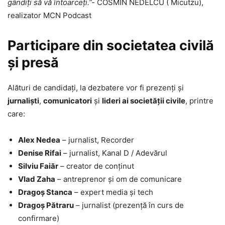
gândiți să vă întoarceți.”-
COSMIN NEDELCU ( Micutzu),
realizator MCN Podcast
Participare din societatea civilă
și presă
Alături de candidați, la dezbatere vor fi prezenți și
jurnaliști
,
comunicatori
și
lideri ai societății civile
, printre
care:
Alex Nedea
– jurnalist, Recorder
Denise Rifai
– jurnalist, Kanal D / Adevărul
Silviu Faiăr
– creator de conținut
Vlad Zaha
– antreprenor și om de comunicare
Dragoș Stanca
– expert media și tech
Dragoș Pătraru
– jurnalist (prezență în curs de
confirmare)