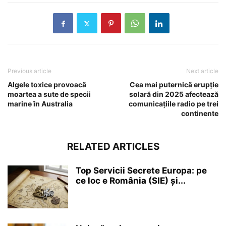
Previous article
Next article
Algele toxice provoacă
Cea mai puternică erupție
moartea a sute de specii
solară din 2025 afectează
marine în Australia
comunicațiile radio pe trei
continente
RELATED ARTICLES
Top Servicii Secrete Europa: pe
ce loc e România (SIE) și...