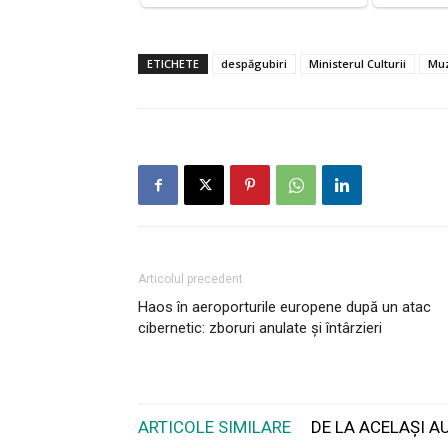
ETICHETE
despăgubiri
Ministerul Culturii
Muz
Articolul precedent
Haos în aeroporturile europene după un atac
cibernetic: zboruri anulate și întârzieri
ARTICOLE SIMILARE
DE LA ACELAȘI A