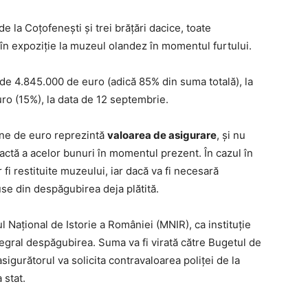
e la Coțofenești și trei brățări dacice, toate
în expoziție la muzeul olandez în momentul furtului.
, de 4.845.000 de euro (adică 85% din suma totală), la
ro (15%), la data de 12 septembrie.
ane de euro reprezintă
valoarea de asigurare
, și nu
actă a acelor bunuri în momentul prezent. În cazul în
 fi restituite muzeului, iar dacă va fi necesară
use din despăgubirea deja plătită.
Național de Istorie a României (MNIR), ca instituție
ntegral despăgubirea. Suma va fi virată către Bugetul de
asigurătorul va solicita contravaloarea poliței de la
 stat.