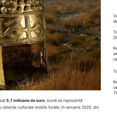
Va
di
To
(S
Re
ae
ri
To
No
ca
TV
asat
5,7 milioane de euro
, sumă ce reprezintă
obiecte culturale mobile furate, în ianuarie 2025, din