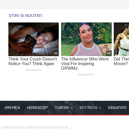
VREMEA
HOROSCOP
TURISM
SCI-TECH
SANATATE
o despăgubiri pentru tezaurul dacic furat...