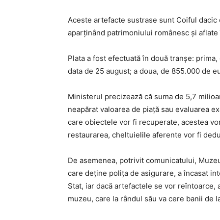
Aceste artefacte sustrase sunt Coiful dacic d
aparținând patrimoniului românesc și aflate 
Plata a fost efectuată în două tranșe: prima
data de 25 august; a doua, de 855.000 de eu
Ministerul precizează că suma de 5,7 milio
neapărat valoarea de piață sau evaluarea ex
care obiectele vor fi recuperate, acestea vor
restaurarea, cheltuielile aferente vor fi ded
De asemenea, potrivit comunicatului, Muzeul 
care deține polița de asigurare, a încasat i
Stat, iar dacă artefactele se vor reîntoarce, 
muzeu, care la rândul său va cere banii de la