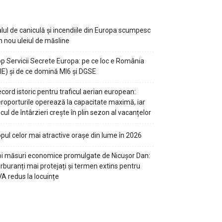
lul de caniculă și incendiile din Europa scumpesc
n nou uleiul de măsline
p Servicii Secrete Europa: pe ce loc e România
IE) și de ce domină MI6 și DGSE
cord istoric pentru traficul aerian european:
roporturile operează la capacitate maximă, iar
scul de întârzieri crește în plin sezon al vacanțelor
pul celor mai atractive orașe din lume în 2026
i măsuri economice promulgate de Nicușor Dan:
rburanți mai protejați și termen extins pentru
A redus la locuințe