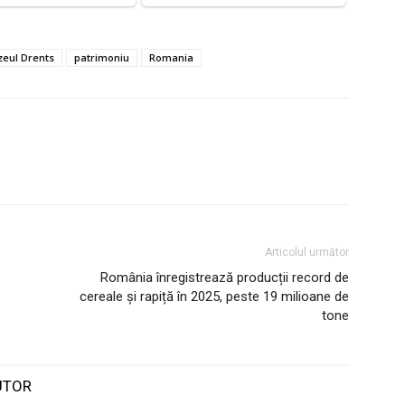
eul Drents
patrimoniu
Romania
Articolul următor
România înregistrează producții record de
cereale și rapiță în 2025, peste 19 milioane de
tone
UTOR