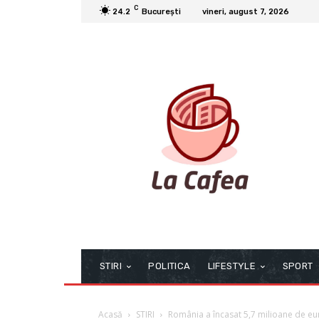
C
24.2
București
vineri, august 7, 2026
STIRI
POLITICA
LIFESTYLE
SPORT
Acasă
STIRI
România a încasat 5,7 milioane de eur