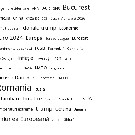
Bucuresti
AUR
ANM
BNR
egeri prezidențiale
niculă
China
criză politică
Cupa Mondială 2026
donald trump
Economie
ficit bugetar
uro 2024
Europa
Eurostat
Europa League
FCSB
enimente bucuresti
Formula 1
Germania
Inflație
Iran
investiții
ie Bolojan
Italia
NATO
rea Britanie
negocieri
NASA
icusor Dan
petrol
proteste
PRO TV
Romania
Rusia
chimbări climatice
SUA
Spania
Statele Unite
trump
Ucraina
mperaturi extreme
Ungaria
niunea Europeană
val de căldură