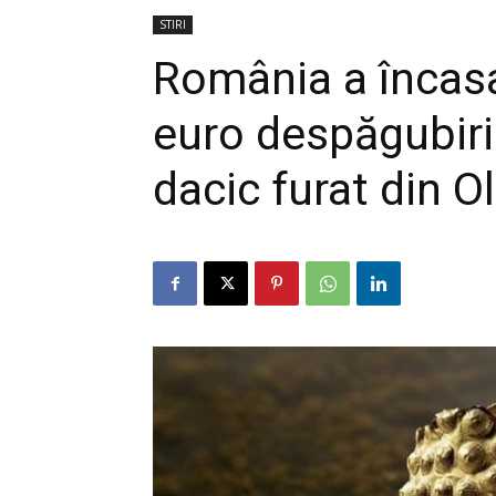
STIRI
România a încasa
euro despăgubiri
dacic furat din O