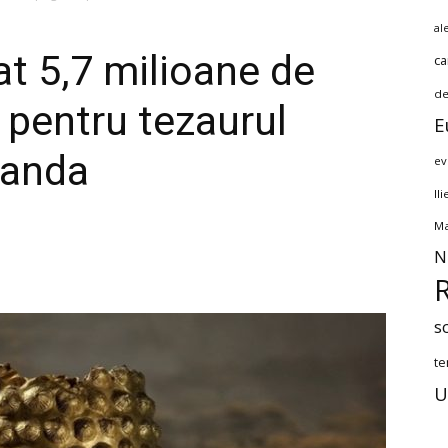
al
t 5,7 milioane de
ca
de
 pentru tezaurul
E
landa
ev
Il
Ma
N
s
te
U