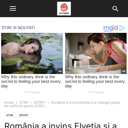
Home
STIRI
SPORT
România a invins Elveția și a câștigat grupa
de calificări pentru EURO...
STIRI
SPORT
România a invins Elveția și a