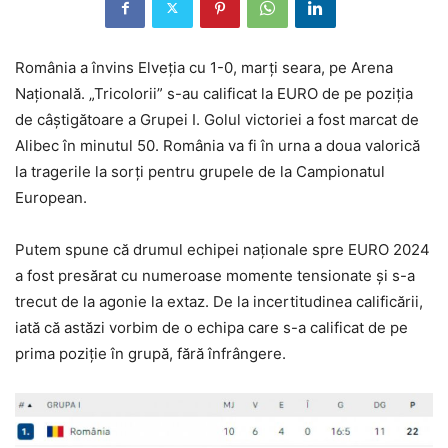
România a învins Elveția cu 1-0, marți seara, pe Arena
Națională. „Tricolorii” s-au calificat la EURO de pe poziția
de câștigătoare a Grupei I. Golul victoriei a fost marcat de
Alibec în minutul 50. România va fi în urna a doua valorică
la tragerile la sorți pentru grupele de la Campionatul
European.
Putem spune că drumul echipei naționale spre EURO 2024
a fost presărat cu numeroase momente tensionate și s-a
trecut de la agonie la extaz. De la incertitudinea calificării,
iată că astăzi vorbim de o echipa care s-a calificat de pe
prima poziție în grupă, fără înfrângere.