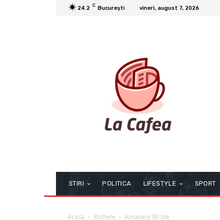
C
24.2
București
vineri, august 7, 2026
STIRI
POLITICA
LIFESTYLE
SPORT
Acasă
Etichete
Amanare 90 zile