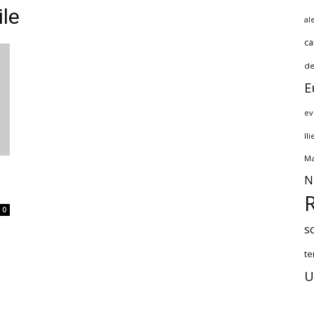
ile
al
ca
de
E
ev
Il
Ma
N
0
s
te
U