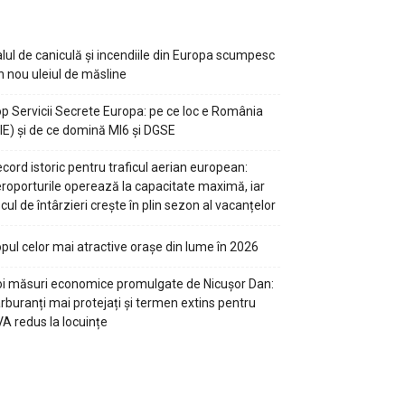
lul de caniculă și incendiile din Europa scumpesc
n nou uleiul de măsline
p Servicii Secrete Europa: pe ce loc e România
IE) și de ce domină MI6 și DGSE
cord istoric pentru traficul aerian european:
roporturile operează la capacitate maximă, iar
scul de întârzieri crește în plin sezon al vacanțelor
pul celor mai atractive orașe din lume în 2026
i măsuri economice promulgate de Nicușor Dan:
rburanți mai protejați și termen extins pentru
A redus la locuințe