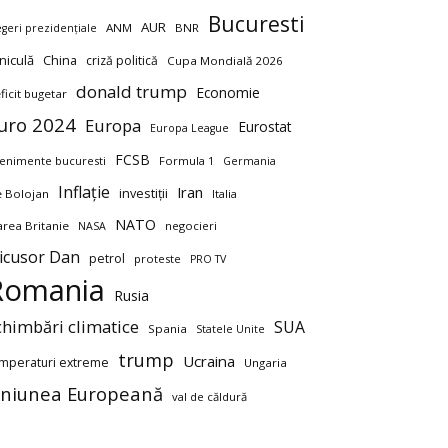
Bucuresti
AUR
ANM
BNR
egeri prezidențiale
niculă
China
criză politică
Cupa Mondială 2026
donald trump
Economie
ficit bugetar
uro 2024
Europa
Eurostat
Europa League
FCSB
enimente bucuresti
Formula 1
Germania
Inflație
Iran
investiții
ie Bolojan
Italia
NATO
rea Britanie
negocieri
NASA
icusor Dan
petrol
proteste
PRO TV
Romania
Rusia
chimbări climatice
SUA
Spania
Statele Unite
trump
Ucraina
mperaturi extreme
Ungaria
niunea Europeană
val de căldură