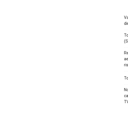
Va
di
To
(S
Re
ae
ri
To
No
ca
TV