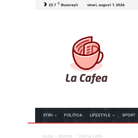
C
23.7
București
vineri, august 7, 2026
STIRI
POLITICA
LIFESTYLE
SPORT
Acasă
Etichete
Chefi la Cutite