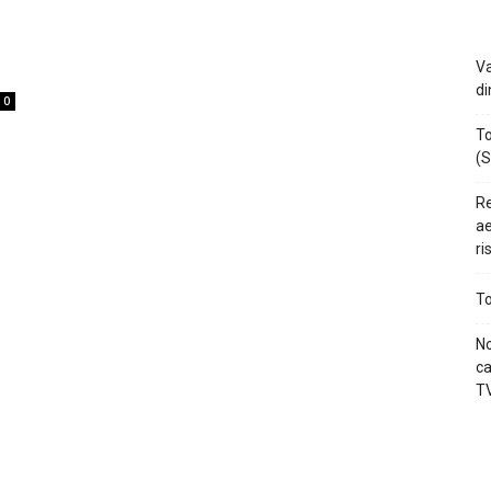
Va
di
0
To
(S
Re
ae
ri
To
No
ca
TV