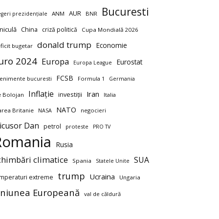
Bucuresti
AUR
ANM
BNR
egeri prezidențiale
niculă
China
criză politică
Cupa Mondială 2026
donald trump
Economie
ficit bugetar
uro 2024
Europa
Eurostat
Europa League
FCSB
enimente bucuresti
Formula 1
Germania
Inflație
Iran
investiții
ie Bolojan
Italia
NATO
rea Britanie
negocieri
NASA
icusor Dan
petrol
proteste
PRO TV
Romania
Rusia
chimbări climatice
SUA
Spania
Statele Unite
trump
Ucraina
mperaturi extreme
Ungaria
niunea Europeană
val de căldură