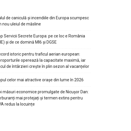
lul de caniculă și incendiile din Europa scumpesc
n nou uleiul de măsline
p Servicii Secrete Europa: pe ce loc e România
IE) și de ce domină MI6 și DGSE
cord istoric pentru traficul aerian european:
roporturile operează la capacitate maximă, iar
scul de întârzieri crește în plin sezon al vacanțelor
pul celor mai atractive orașe din lume în 2026
i măsuri economice promulgate de Nicușor Dan:
rburanți mai protejați și termen extins pentru
A redus la locuințe