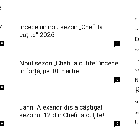
e
al
ca
7
Începe un nou sezon „Chefi la
de
cuțite” 2026
E
0
0
ev
Il
Noul sezon „Chefi la cuțite” începe
în forță, pe 10 martie
Ma
N
0
0
s
Janni Alexandridis a câştigat
te
sezonul 12 din Chefi la cuţite!
U
0
0