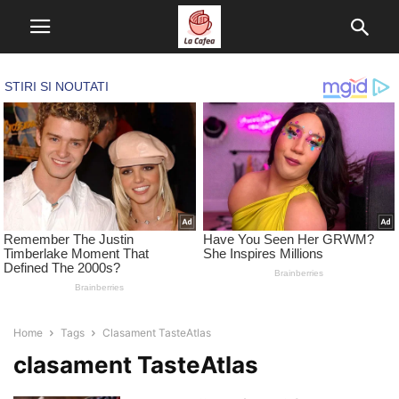
Home
Tags
Clasament TasteAtlas
clasament TasteAtlas