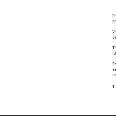
Pr
ni
Va
di
To
(S
Re
ae
ri
To