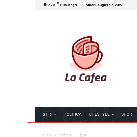
C
37.8
București
vineri, august 7, 2026
STIRI
POLITICA
LIFESTYLE
SPORT
Acasă
Etichete
Egipt