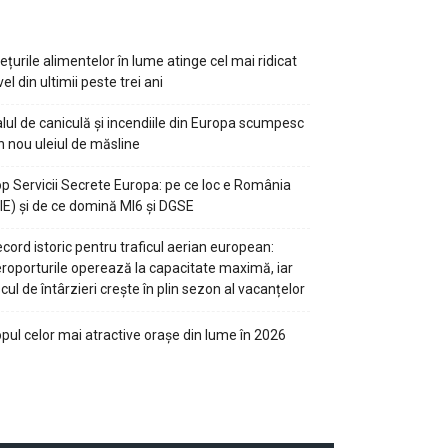
ețurile alimentelor în lume atinge cel mai ridicat
vel din ultimii peste trei ani
lul de caniculă și incendiile din Europa scumpesc
n nou uleiul de măsline
p Servicii Secrete Europa: pe ce loc e România
IE) și de ce domină MI6 și DGSE
cord istoric pentru traficul aerian european:
roporturile operează la capacitate maximă, iar
scul de întârzieri crește în plin sezon al vacanțelor
pul celor mai atractive orașe din lume în 2026