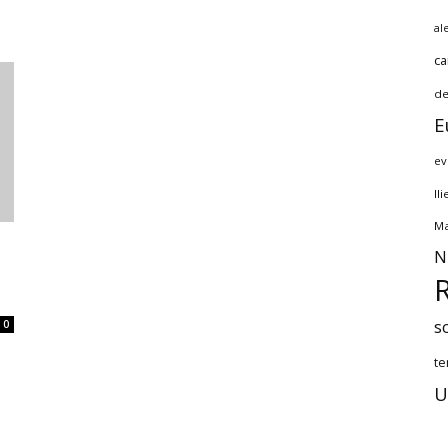
al
ca
de
E
ev
Il
Ma
N
s
0
te
U