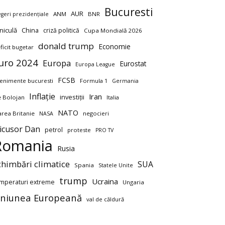
Bucuresti
AUR
ANM
BNR
egeri prezidențiale
niculă
China
criză politică
Cupa Mondială 2026
donald trump
Economie
ficit bugetar
uro 2024
Europa
Eurostat
Europa League
FCSB
enimente bucuresti
Formula 1
Germania
Inflație
Iran
investiții
ie Bolojan
Italia
NATO
rea Britanie
negocieri
NASA
icusor Dan
petrol
proteste
PRO TV
Romania
Rusia
chimbări climatice
SUA
Spania
Statele Unite
trump
Ucraina
mperaturi extreme
Ungaria
niunea Europeană
val de căldură