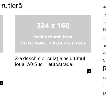
 rutieră
al
ca
de
E
ev
Il
Ma
S-a deschis circulația pe ultimul
N
lot al A0 Sud – autostrada...
0
s
0
te
U