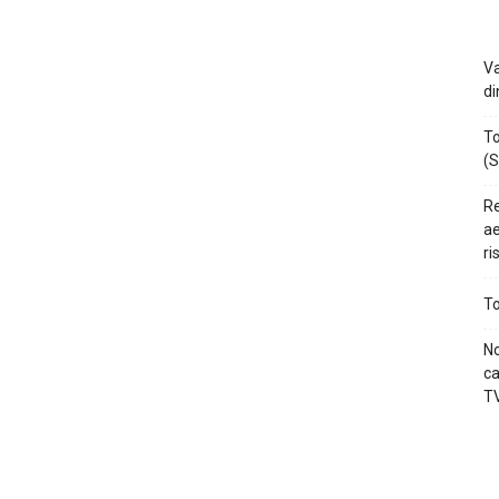
Va
di
To
(S
Re
ae
ri
To
No
ca
TV