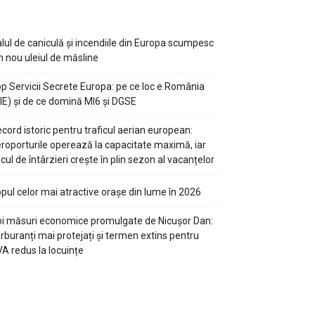
lul de caniculă și incendiile din Europa scumpesc
n nou uleiul de măsline
p Servicii Secrete Europa: pe ce loc e România
IE) și de ce domină MI6 și DGSE
cord istoric pentru traficul aerian european:
roporturile operează la capacitate maximă, iar
scul de întârzieri crește în plin sezon al vacanțelor
pul celor mai atractive orașe din lume în 2026
i măsuri economice promulgate de Nicușor Dan:
rburanți mai protejați și termen extins pentru
A redus la locuințe