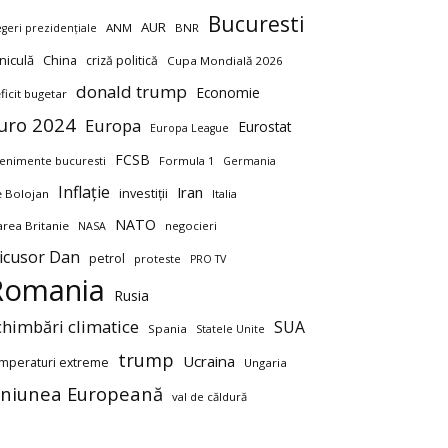
Bucuresti
AUR
ANM
BNR
egeri prezidențiale
niculă
China
criză politică
Cupa Mondială 2026
donald trump
Economie
ficit bugetar
uro 2024
Europa
Eurostat
Europa League
FCSB
enimente bucuresti
Formula 1
Germania
Inflație
Iran
investiții
ie Bolojan
Italia
NATO
rea Britanie
negocieri
NASA
icusor Dan
petrol
proteste
PRO TV
Romania
Rusia
chimbări climatice
SUA
Spania
Statele Unite
trump
Ucraina
mperaturi extreme
Ungaria
niunea Europeană
val de căldură