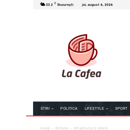
C
33.2
București
joi, august 6, 2026
STIRI
POLITICA
LIFESTYLE
SPORT
Acasă
Etichete
Infrastructură rutieră