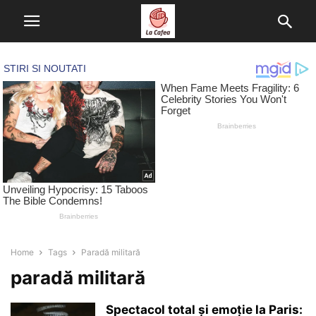
Home
Tags
Paradă militară
paradă militară
Spectacol total și emoție la Paris: