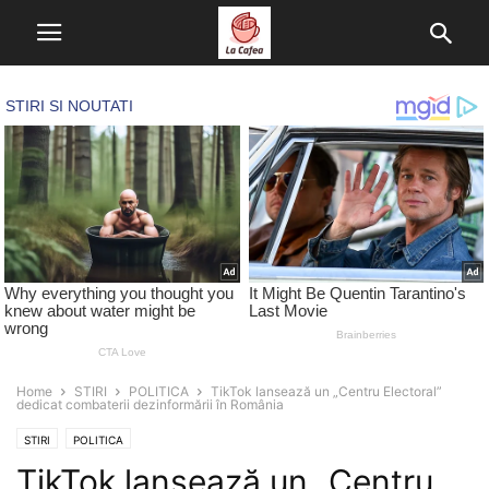
Home
STIRI
POLITICA
TikTok lansează un „Centru Electoral”
dedicat combaterii dezinformării în România
STIRI
POLITICA
TikTok lansează un „Centru