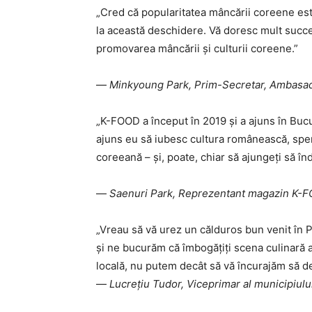
„Cred că popularitatea mâncării coreene este
la această deschidere. Vă doresc mult succes
promovarea mâncării și culturii coreene.”
—
Minkyoung Park, Prim-Secretar, Ambasad
„K-FOOD a început în 2019 și a ajuns în Bucur
ajuns eu să iubesc cultura românească, sper c
coreeană – și, poate, chiar să ajungeți să în
—
Saenuri Park, Reprezentant magazin K-F
„Vreau să vă urez un călduros bun venit în P
și ne bucurăm că îmbogățiți scena culinară a
locală, nu putem decât să vă încurajăm să dezv
—
Lucrețiu Tudor, Viceprimar al municipiului