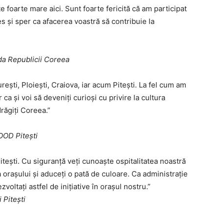
 foarte mare aici. Sunt foarte fericită că am participat
 și sper ca afacerea voastră să contribuie la
a Republicii Coreea
ești, Ploiești, Craiova, iar acum Pitești. La fel cum am
a și voi să deveniți curioși cu privire la cultura
drăgiți Coreea.”
OOD Pitești
itești. Cu siguranță veți cunoaște ospitalitatea noastră
 orașului și aduceți o pată de culoare. Ca administrație
oltați astfel de inițiative în orașul nostru.”
 Pitești