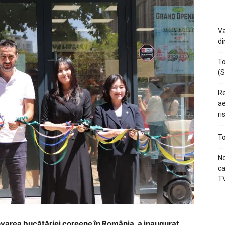
Va
di
To
(S
Re
ae
ri
To
No
ca
TV
movarea bucătăriei coreene în România, a inaugurat