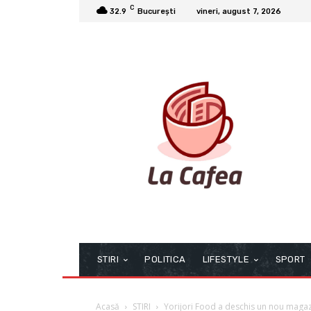
C
32.9
București
vineri, august 7, 2026
STIRI
POLITICA
LIFESTYLE
SPORT
Acasă
STIRI
Yorijori Food a deschis un nou magazin