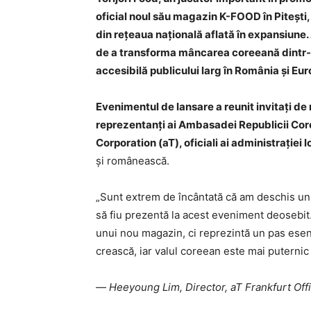
oficial noul său magazin K-FOOD în Pitești
din rețeaua națională aflată în expansiun
de a transforma mâncarea coreeană dintr-o 
accesibilă publicului larg în România și Eur
Evenimentul de lansare a reunit invitați de 
reprezentanți ai Ambasadei Republicii Cor
Corporation (aT), oficiali ai administrației l
și românească.
„Sunt extrem de încântată că am deschis un 
să fiu prezentă la acest eveniment deosebi
unui nou magazin, ci reprezintă un pas esenț
crească, iar valul coreean este mai puternic
—
Heeyoung Lim, Director, aT Frankfurt Off