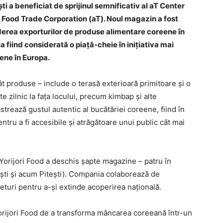
 a beneficiat de sprijinul semnificativ al aT Center
 & Food Trade Corporation (aT). Noul magazin a fost
derea exporturilor de produse alimentare coreene în
fiind considerată o piață-cheie în inițiativa mai
ene în Europa.
t produse – include o terasă exterioară primitoare și o
 zilnic la fața locului, precum kimbap și alte
trează gustul autentic al bucătăriei coreene, fiind în
entru a fi accesibile și atrăgătoare unui public cât mai
Yorijori Food a deschis șapte magazine – patru în
iești și acum Pitești). Compania colaborează de
uri pentru a-și extinde acoperirea națională.
orijori Food de a transforma mâncarea coreeană într-un