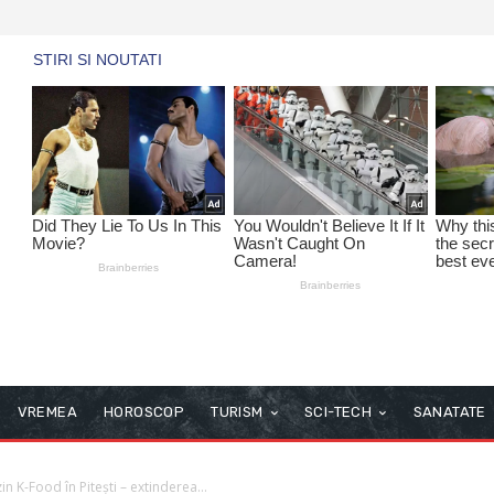
VREMEA
HOROSCOP
TURISM
SCI-TECH
SANATATE
 K-Food în Pitești – extinderea...