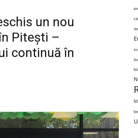
al
deschis un nou
ca
de
n Pitești –
E
ui continuă în
ev
Il
Ma
N
s
te
U