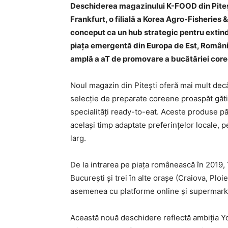
Deschiderea magazinului K-FOOD din Pitești
Frankfurt, o filială a Korea Agro-Fisheries
conceput ca un hub strategic pentru extin
piața emergentă din Europa de Est, România 
amplă a aT de promovare a bucătăriei core
Noul magazin din Pitești oferă mai mult decâ
selecție de preparate coreene proaspăt gătite
specialități ready-to-eat. Aceste produse păs
același timp adaptate preferințelor locale, p
larg.
De la intrarea pe piața românească în 2019, 
București și trei în alte orașe (Craiova, Plo
asemenea cu platforme online și supermarket
Această nouă deschidere reflectă ambiția Y