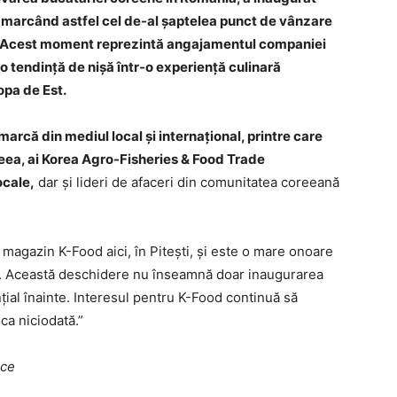
, marcând astfel cel de-al șaptelea punct de vânzare
e. Acest moment reprezintă angajamentul companiei
tendință de nișă într-o experiență culinară
opa de Est.
marcă din mediul local și internațional, printre care
eea, ai Korea Agro-Fisheries & Food Trade
ocale,
dar și lideri de afaceri din comunitatea coreeană
magazin K-Food aici, în Pitești, și este o mare onoare
t. Această deschidere nu înseamnă doar inaugurarea
ial înainte. Interesul pentru K-Food continuă să
 ca niciodată.”
ice