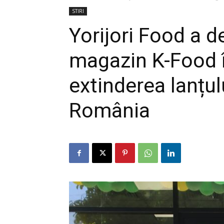
STIRI
Yorijori Food a 
magazin K-Food î
extinderea lanțul
România