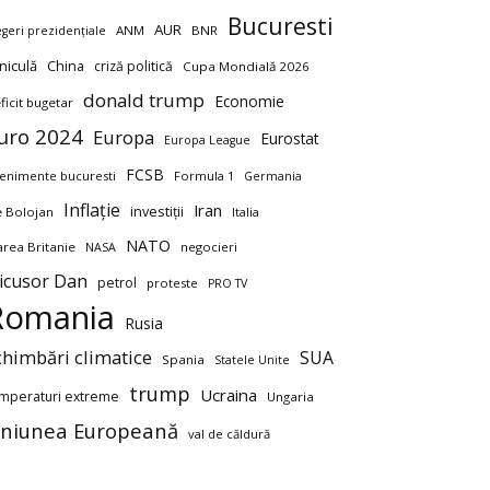
Bucuresti
AUR
ANM
BNR
egeri prezidențiale
niculă
China
criză politică
Cupa Mondială 2026
donald trump
Economie
ficit bugetar
uro 2024
Europa
Eurostat
Europa League
FCSB
enimente bucuresti
Formula 1
Germania
Inflație
Iran
investiții
ie Bolojan
Italia
NATO
rea Britanie
negocieri
NASA
icusor Dan
petrol
proteste
PRO TV
Romania
Rusia
chimbări climatice
SUA
Spania
Statele Unite
trump
Ucraina
mperaturi extreme
Ungaria
niunea Europeană
val de căldură