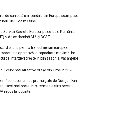
lul de caniculă și incendiile din Europa scumpesc
n nou uleiul de măsline
p Servicii Secrete Europa: pe ce loc e România
IE) și de ce domină MI6 și DGSE
cord istoric pentru traficul aerian european:
roporturile operează la capacitate maximă, iar
scul de întârzieri crește în plin sezon al vacanțelor
pul celor mai atractive orașe din lume în 2026
i măsuri economice promulgate de Nicușor Dan:
rburanți mai protejați și termen extins pentru
A redus la locuințe