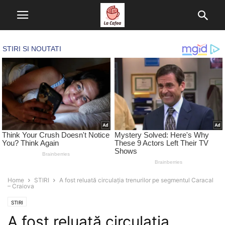
Home
STIRI
A fost reluată circulația trenurilor pe segmentul Caracal
– Craiova
STIRI
A fost reluată circulația