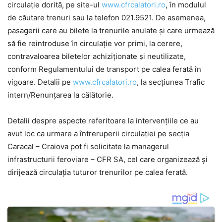
circulație dorită, pe site-ul
www.cfrcalatori.ro
, în modulul
de căutare trenuri sau la telefon 021.9521. De asemenea,
pasagerii care au bilete la trenurile anulate și care urmează
să fie reintroduse în circulație vor primi, la cerere,
contravaloarea biletelor achiziţionate şi neutilizate,
conform Regulamentului de transport pe calea ferată în
vigoare. Detalii pe
www.cfrcalatori.ro
, la secţiunea Trafic
intern/Renunțarea la călătorie.
Detalii despre aspecte referitoare la intervențiile ce au
avut loc ca urmare a întreruperii circulației pe secția
Caracal – Craiova pot fi solicitate la managerul
infrastructurii feroviare – CFR SA, cel care organizează şi
dirijează circulaţia tuturor trenurilor pe calea ferată.