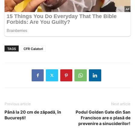
TAGS
CFR Calatori
Previous article
Next article
Până la 20 cm de zăpadă, în
Podul Golden Gate din San
București!
Francisco are o plasă de
prevenire a sinuciderilor!