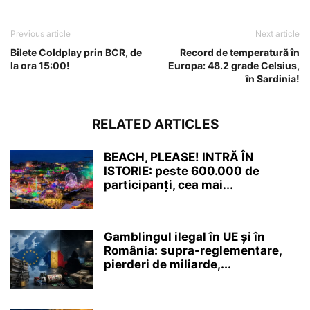
Previous article
Next article
Bilete Coldplay prin BCR, de
Record de temperatură în
la ora 15:00!
Europa: 48.2 grade Celsius,
în Sardinia!
RELATED ARTICLES
BEACH, PLEASE! INTRĂ ÎN
ISTORIE: peste 600.000 de
participanți, cea mai...
Gamblingul ilegal în UE și în
România: supra-reglementare,
pierderi de miliarde,...