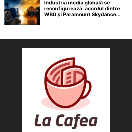
Industria media globală se
reconfigurează: acordul dintre
WBD și Paramount Skydance...