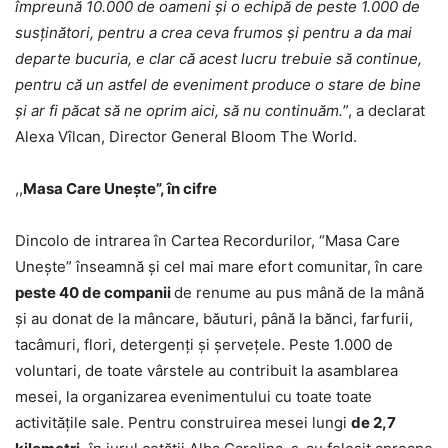
împreună 10.000 de oameni și o echipă de peste 1.000 de
susținători, pentru a crea ceva frumos și pentru a da mai
departe bucuria, e clar că acest lucru trebuie să continue,
pentru că un astfel de eveniment produce o stare de bine
și ar fi păcat să ne oprim aici, să
nu continu
ăm.
”, a declarat
Alexa Vîlcan, Director General Bloom The World.
,,
Masa Care Une
ște”, î
n cifre
Dincolo de intrarea în Cartea Recordurilor, “Masa Care
Unește” înseamnă și cel mai mare efort comunitar, în care
peste 40 de companii
de renume au pus mână de la mână
și au donat de la mâncare, băuturi, până la bănci, farfurii,
tacâmuri, flori, detergenți și șervețele. Peste 1.000 de
voluntari, de toate vârstele au contribuit la asamblarea
mesei, la organizarea evenimentului cu toate toate
activitățile sale. Pentru construirea mesei lungi
de 2,7