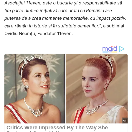
Asociației 11even, este o bucurie și o responsabilitate să
fim parte dintr-o iniț
iativ
ă care arată că
Rom
ânia are
puterea de a crea momente memorabile, cu impact pozitiv,
care rămân în istorie și în sufletele oamenilor.
”, a subliniat
Ovidiu Neamțu, Fondator 11even.