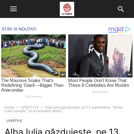
Home
LIFESTYLE
Alba Iulia găzduiește, pe 13 septembrie, “Masa
Care Unește”, un eveniment demn...
LIFESTYLE
Alba Iulia găzduiește, pe 13