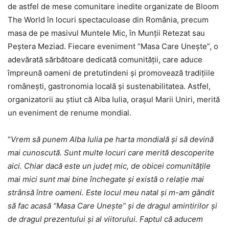
de astfel de mese comunitare inedite organizate de Bloom
The World în locuri spectaculoase din România, precum
masa de pe masivul Muntele Mic, în Munții Retezat sau
Peștera Meziad. Fiecare eveniment “Masa Care Unește”, o
adevărată sărbătoare dedicată comunității, care aduce
împreună oameni de pretutindeni și promovează tradițiile
românești, gastronomia locală și sustenabilitatea. Astfel,
organizatorii au știut că Alba Iulia, orașul Marii Uniri, merită
un eveniment de renume mondial.
“
Vrem să punem Alba Iulia pe harta mondială și să devină
mai cunoscută. Sunt multe locuri care merită descoperite
aici. Chiar dacă este un județ mic, de obicei comunitățile
mai mici sunt mai bine î
nchegate
și există
o rela
ție mai
strânsă între oameni. Este locul meu natal și m-am gâ
ndit
s
ă fac acasă “
Masa Care Une
ște” și de dragul amintirilor și
de dragul prezentului și al viitorului. Faptul că aducem