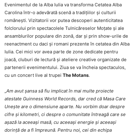
Evenimentul de la Alba Iulia va transforma Cetatea Alba
Carolina într-o adevărată scenă a tradițiilor și culturii
românești. Vizitatorii vor putea descoperi autenticitatea
folclorului prin spectacolele Tulnicăreselor Moțate și ale
ansamblurilor populare din zonă, dar și prin show-urile de
reenactment cu daci și romani prezente în cetatea din Alba
Iulia. Cei mici vor avea parte de zone dedicate pentru
joacă, cluburi de lectură și ateliere creative organizate de
partenerii evenimentului. Ziua se va încheia spectaculos,
cu un concert live al trupei
The Motans
.
„
Am avut șansa să fiu implicat în mai multe proiecte
atestate Guinness World Records, dar cred că
Masa Care
Une
ște are o dimensiune aparte. Nu vorbim doar despre
cifre și kilometri, ci despre o comunitate întreagă care se
așază la aceeaș
i mas
ă, cu aceeași energie și aceeași
dorință de a fi împreună. Pentru noi, cei din echipa