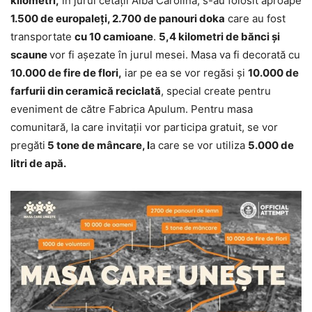
kilometri,
în jurul cetății Alba Carolina, s-au folosit aproape
1.500 de europaleți, 2.700 de panouri doka
care au fost
transportate
cu 10 camioane
.
5,4 kilometri de bănci ș
i
scaune
vor fi așezate în jurul mesei. Masa va fi decorată cu
10.000 de fire de flori,
iar pe ea se vor regăsi și
10.000 de
farfurii din ceramică
reciclat
ă
, special create pentru
eveniment de către Fabrica Apulum. Pentru masa
comunitară, la care invitații vor participa gratuit, se vor
pregăti
5 tone de m
â
ncare, l
a care se vor utiliza
5.000 de
litri de apă.