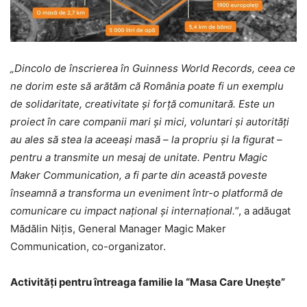
„
Dincolo de
înscrierea în Guinness World Records, ceea ce
ne dorim este să arătă
m c
ă
Rom
ânia poate fi un exemplu
de solidaritate, creativitate și forță
comunitar
ă. Este un
proiect în care companii mari și mici, voluntari ș
i autorit
ăți
au ales să stea la aceeaș
i mas
ă – la propriu și la figurat –
pentru a transmite un mesaj de unitate. Pentru Magic
Maker Communication, a fi parte din această poveste
înseamnă a transforma un eveniment într-o platformă de
comunicare cu impact național ș
i interna
ț
ional.
”, a adăugat
Mădălin Nițis, General Manager Magic Maker
Communication, co-organizator.
Activități pentru întreaga familie la
“
Masa Care Une
ște”