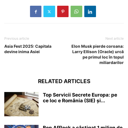
Previous article
Next article
Asia Fest 2025: Capitala
Elon Musk pierde coroana:
devine inima Asiei
Larry Ellison (Oracle) urcă
pe primul loc în topul
miliardarilor
RELATED ARTICLES
Top Servicii Secrete Europa: pe
ce loc e România (SIE) și...
Ben Affleck a câștigat 1 milion de