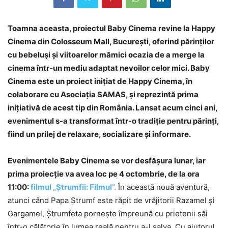
Toamna aceasta, proiectul Baby Cinema revine la Happy
Cinema din Colosseum Mall, București, oferind părinților
cu bebeluși și viitoarelor mămici ocazia de a merge la
cinema într-un mediu adaptat nevoilor celor mici. Baby
Cinema este un proiect inițiat de Happy Cinema, în
colaborare cu Asociația SAMAS, și reprezintă prima
inițiativă de acest tip din România. Lansat acum cinci ani,
evenimentul s-a transformat într-o tradiție pentru părinți,
fiind un prilej de relaxare, socializare și informare.
Evenimentele Baby Cinema
se vor desfășura lunar, iar
prima proiecție va avea loc pe 4 octombrie, de la ora
11:00:
filmul „Ștrumfii: Filmul”.
În această nouă aventură,
atunci când Papa Ștrumf este răpit de vrăjitorii Razamel și
Gargamel, Ștrumfeta pornește împreună cu prietenii săi
într-o călătorie în lumea reală pentru a-l salva. Cu ajutorul