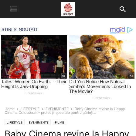
Home
LIFESTYLE
EVENIMENTE
Baby Cinema revine la Happy
Cinema Colosseum – proiecții speciale pentru părinți...
LIFESTYLE
EVENIMENTE
FILME
Baby Cinema revine la Happy