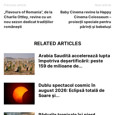
Previous article
Next article
„Flavours of Romania”, de la
Baby Cinema revine la Happy
Charlie Ottley, revine cu un
Cinema Colosseum –
nou sezon dedicat tradițiilor
proiecții speciale pentru
românești
părinți și bebeluși
RELATED ARTICLES
Arabia Saudită accelerează lupta
împotriva deșertificării: peste
159 de milioane de...
Dublu spectacol cosmic în
august 2026: Eclipsă totală de
Soare și...
Pădurile tropicale își pierd