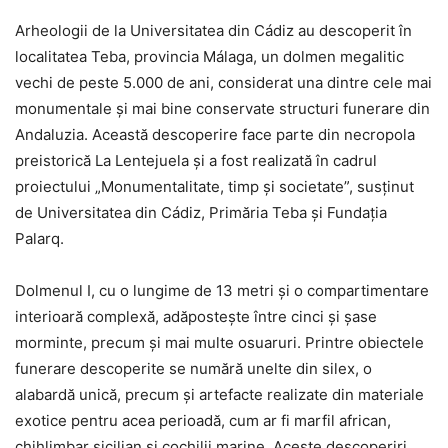
Arheologii de la Universitatea din Cádiz au descoperit în
localitatea Teba, provincia Málaga, un dolmen megalitic
vechi de peste 5.000 de ani, considerat una dintre cele mai
monumentale și mai bine conservate structuri funerare din
Andaluzia. Această descoperire face parte din necropola
preistorică La Lentejuela și a fost realizată în cadrul
proiectului „Monumentalitate, timp și societate”, susținut
de Universitatea din Cádiz, Primăria Teba și Fundația
Palarq.
Dolmenul I, cu o lungime de 13 metri și o compartimentare
interioară complexă, adăpostește între cinci și șase
morminte, precum și mai multe osuaruri. Printre obiectele
funerare descoperite se numără unelte din silex, o
alabardă unică, precum și artefacte realizate din materiale
exotice pentru acea perioadă, cum ar fi marfil african,
chihlimbar sicilian și cochilii marine. Aceste descoperiri