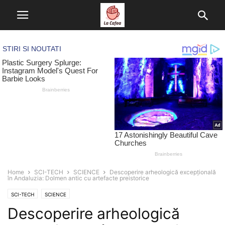
Home
SCI-TECH
SCIENCE
Descoperire arheologică excepțională
în Andaluzia: Dolmen antic cu artefacte preistorice
SCI-TECH
SCIENCE
Descoperire arheologică