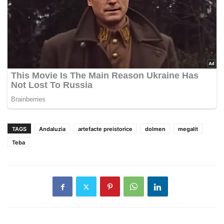
TAGS
Andaluzia
artefacte preistorice
dolmen
megalit
Teba