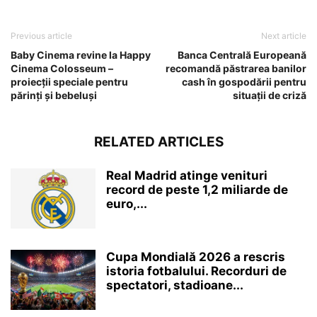
Previous article
Next article
Baby Cinema revine la Happy
Banca Centrală Europeană
Cinema Colosseum –
recomandă păstrarea banilor
proiecții speciale pentru
cash în gospodării pentru
părinți și bebeluși
situații de criză
RELATED ARTICLES
Real Madrid atinge venituri
record de peste 1,2 miliarde de
euro,...
Cupa Mondială 2026 a rescris
istoria fotbalului. Recorduri de
spectatori, stadioane...