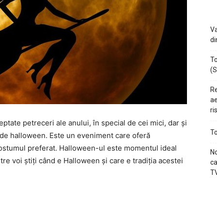
Va
di
To
(S
Re
ae
ri
tate petreceri ale anului, în special de cei mici, dar și
To
a de halloween. Este un eveniment care oferă
 costumul preferat. Halloween-ul este momentul ideal
No
tre voi știți când e Halloween și care e tradiția acestei
ca
TV