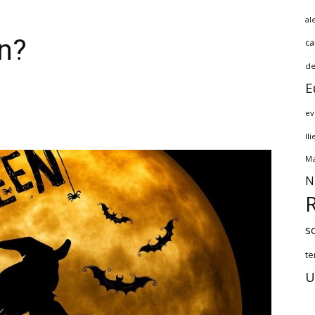
al
n?
ca
de
E
ev
Il
Ma
N
s
te
U