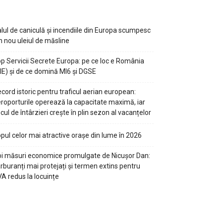
lul de caniculă și incendiile din Europa scumpesc
n nou uleiul de măsline
p Servicii Secrete Europa: pe ce loc e România
IE) și de ce domină MI6 și DGSE
cord istoric pentru traficul aerian european:
roporturile operează la capacitate maximă, iar
scul de întârzieri crește în plin sezon al vacanțelor
pul celor mai atractive orașe din lume în 2026
i măsuri economice promulgate de Nicușor Dan:
rburanți mai protejați și termen extins pentru
A redus la locuințe