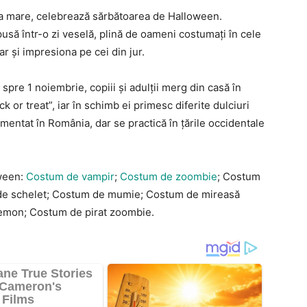
 la mare, celebrează sărbătoarea de Halloween.
usă într-o zi veselă, plină de oameni costumați în cele
ar și impresiona pe cei din jur.
 spre 1 noiembrie, copiii și adulții merg din casă în
ck or treat”, iar în schimb ei primesc diferite dulciuri
mentat în România, dar se practică în țările occidentale
oween:
Costum de vampir
;
Costum de zoombie
; Costum
de schelet; Costum de mumie; Costum de mireasă
emon; Costum de pirat zoombie.