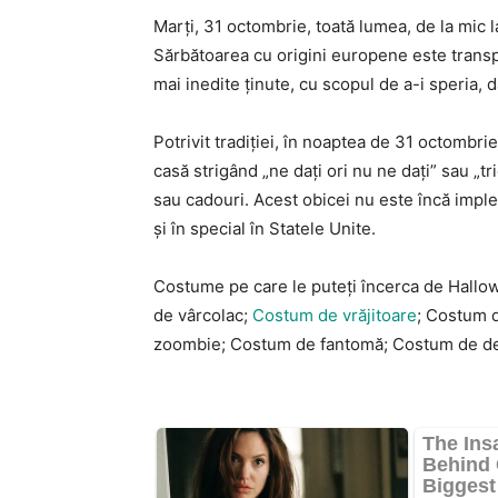
Marți, 31 octombrie, toată lumea, de la mic
Sărbătoarea cu origini europene este transp
mai inedite ținute, cu scopul de a-i speria, d
Potrivit tradiției, în noaptea de 31 octombrie
casă strigând „ne dați ori nu ne dați” sau „tri
sau cadouri. Acest obicei nu este încă imple
și în special în Statele Unite.
Costume pe care le puteți încerca de Hall
de vârcolac;
Costum de vrăjitoare
; Costum 
zoombie; Costum de fantomă; Costum de d