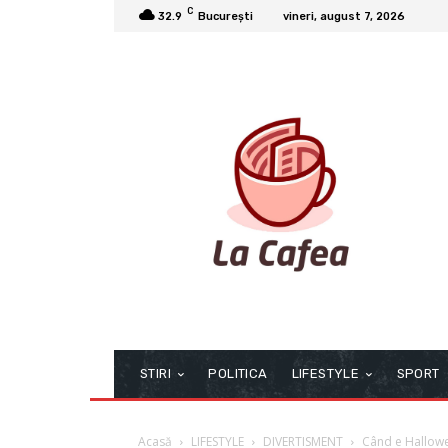
C
32.9
București
vineri, august 7, 2026
STIRI
POLITICA
LIFESTYLE
SPORT
Acasă
LIFESTYLE
DIVERTISMENT
Când e Hallow