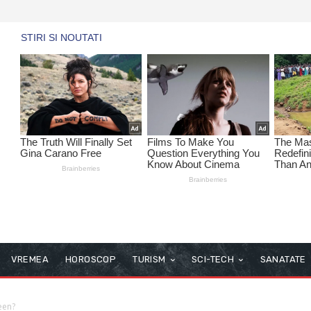
VREMEA
HOROSCOP
TURISM
SCI-TECH
SANATATE
een?