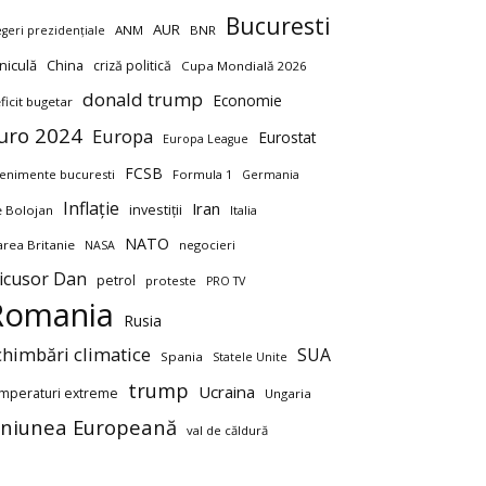
Bucuresti
AUR
ANM
BNR
egeri prezidențiale
niculă
China
criză politică
Cupa Mondială 2026
donald trump
Economie
ficit bugetar
uro 2024
Europa
Eurostat
Europa League
FCSB
enimente bucuresti
Formula 1
Germania
Inflație
Iran
investiții
ie Bolojan
Italia
NATO
rea Britanie
negocieri
NASA
icusor Dan
petrol
proteste
PRO TV
Romania
Rusia
chimbări climatice
SUA
Spania
Statele Unite
trump
Ucraina
mperaturi extreme
Ungaria
niunea Europeană
val de căldură