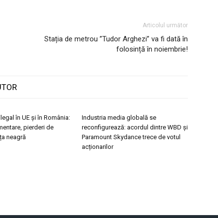
Articolul următor
Stația de metrou ”Tudor Arghezi” va fi dată în
folosință în noiembrie!
UTOR
legal în UE și în România:
Industria media globală se
entare, pierderi de
reconfigurează: acordul dintre WBD și
ața neagră
Paramount Skydance trece de votul
acționarilor