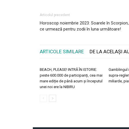
Articolul precedent
Horoscop noiembrie 2023: Soarele în Scorpion,
ce urmează pentru zodii în luna următoare!
ARTICOLE SIMILARE
DE LA ACELAȘI A
BEACH, PLEASE! INTRĂ ÎN ISTORIE:
Gamblingul i
peste 600.000 de participanți, cea mai
supra-reglem
mare ediție de până acum și începutul
miliarde, pi
unei noi ere la NIBIRU