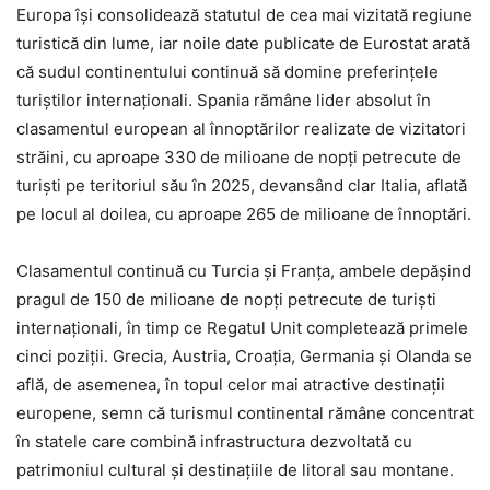
Europa își consolidează statutul de cea mai vizitată regiune
turistică din lume, iar noile date publicate de Eurostat arată
că sudul continentului continuă să domine preferințele
turiștilor internaționali. Spania rămâne lider absolut în
clasamentul european al înnoptărilor realizate de vizitatori
străini, cu aproape 330 de milioane de nopți petrecute de
turiști pe teritoriul său în 2025, devansând clar Italia, aflată
pe locul al doilea, cu aproape 265 de milioane de înnoptări.
Clasamentul continuă cu Turcia și Franța, ambele depășind
pragul de 150 de milioane de nopți petrecute de turiști
internaționali, în timp ce Regatul Unit completează primele
cinci poziții. Grecia, Austria, Croația, Germania și Olanda se
află, de asemenea, în topul celor mai atractive destinații
europene, semn că turismul continental rămâne concentrat
în statele care combină infrastructura dezvoltată cu
patrimoniul cultural și destinațiile de litoral sau montane.