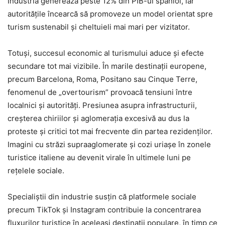
Industria generează peste 12% din PIB-ul spaniol, iar
autoritățile încearcă să promoveze un model orientat spre
turism sustenabil și cheltuieli mai mari per vizitator.
Totuși, succesul economic al turismului aduce și efecte
secundare tot mai vizibile. În marile destinații europene,
precum Barcelona, Roma, Positano sau Cinque Terre,
fenomenul de „overtourism” provoacă tensiuni între
localnici și autorități. Presiunea asupra infrastructurii,
creșterea chiriilor și aglomerația excesivă au dus la
proteste și critici tot mai frecvente din partea rezidenților.
Imagini cu străzi supraaglomerate și cozi uriașe în zonele
turistice italiene au devenit virale în ultimele luni pe
rețelele sociale.
Specialiștii din industrie susțin că platformele sociale
precum TikTok și Instagram contribuie la concentrarea
fluxurilor turistice în aceleași destinații populare, în timp ce