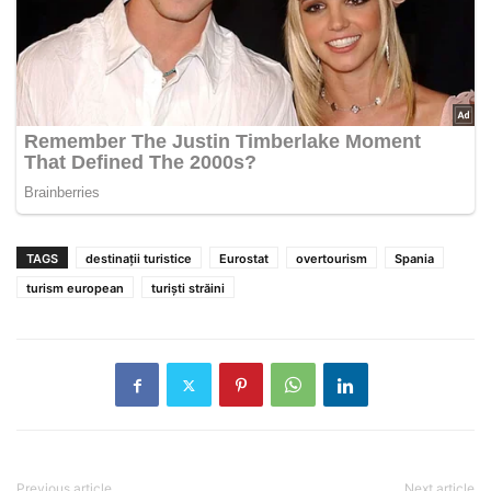
TAGS
destinații turistice
Eurostat
overtourism
Spania
turism european
turiști străini
Previous article
Next article