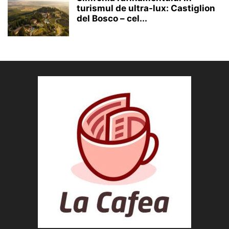
turismul de ultra-lux: Castiglion
del Bosco – cel...