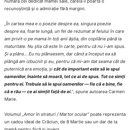
numără cel dedicat mamei sale, căreia îi poartă o
recunoștință și o admirație fără margini.
„În cartea mea e o poezie despre ea, singura poezie
despre ea, foarte lungă, un fel de rezumat al felului în care
am privit-o pe mama în toți anii ăștia, din copilărie până la
maturitate. Nu știa că este în carte, pentru că nu i-am spus.
Și a plâns… Eu nu plânsesem, dar când a început ea să
plângă am izbucnit și eu, pentru că mi-am dat seama cât de
puternică era emoția, și
cât de important este să le spui
oamenilor, înainte să moară, tot ce ai de spus.
Tot ce simți
pentru ei. Trebuie să le spui oamenilor — fie că e bine, fie
că e rău — ce ai simțit față de ei.
”, spune autoarea Carmen
Marie.
Volumul
„Amor în straturi / Martor ocular”
poate reprezenta
un cadou ideal de Crăciun, de 8 Martie sau un dar de la
mamă pentru fiică și invers.