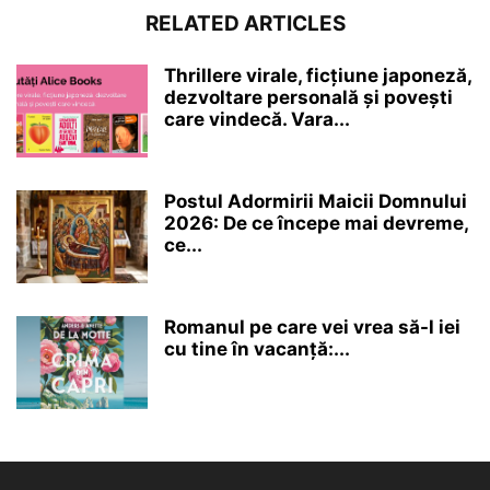
RELATED ARTICLES
Thrillere virale, ficțiune japoneză,
dezvoltare personală și povești
care vindecă. Vara...
Postul Adormirii Maicii Domnului
2026: De ce începe mai devreme,
ce...
Romanul pe care vei vrea să-l iei
cu tine în vacanță:...