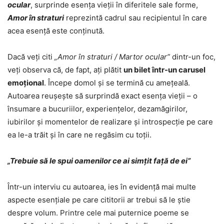
ocular
, surprinde esența vieții în diferitele sale forme,
Amor în straturi
reprezintă cadrul sau recipientul în care
acea esență este conținută.
Dacă veți citi
„Amor în straturi / Martor ocular”
dintr-un foc,
veți observa că, de fapt, ați plătit
un bilet într-un carusel
emoțional
. Începe domol și se termină cu amețeală.
Autoarea reușește să surprindă exact esența vieții – o
însumare a bucuriilor, experiențelor, dezamăgirilor,
iubirilor și momentelor de realizare și introspecție pe care
ea le-a trăit și în care ne regăsim cu toții.
„Trebuie să le spui oamenilor ce ai simțit față de ei”
Într-un interviu cu autoarea, ies în evidență mai multe
aspecte esențiale pe care cititorii ar trebui să le știe
despre volum. Printre cele mai puternice poeme se