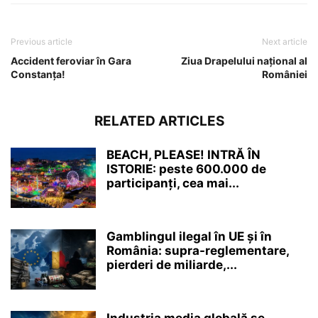
Previous article
Next article
Accident feroviar în Gara
Ziua Drapelului național al
Constanța!
României
RELATED ARTICLES
BEACH, PLEASE! INTRĂ ÎN
ISTORIE: peste 600.000 de
participanți, cea mai...
Gamblingul ilegal în UE și în
România: supra-reglementare,
pierderi de miliarde,...
Industria media globală se