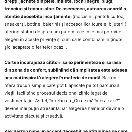
drepți, jachete din piele, malete, rochii negre, blugi,
trenciuri și tricouri albe. De asemenea, autoarea acordă o
atenție deosebită încălțămintei
(mocasini, pantofi cu toc,
sneakerși, botine, balerini) și accesoriilor (curele, bijuterii),
oferind sfaturi despre cum putem face cele mai potrivite
alegeri în aceste privințe și cum să le combinăm în ținute
șic, adaptate diferitelor ocazii.
Cartea încurajează cititorii să experimenteze și să iasă
din zona de confort, subliniind că simplitatea este adesea
cea mai inspirată alegere în materie de modă.
Barron
oferă trucuri simple care pot fi aplicate pe tot parcursul
vieții, facilitând procesul decizional zilnic legat de
vestimentație. Astfel, întrebarea „Cu ce mă îmbrac azi?”
devine mai puțin stresantă, iar alegerea hainelor devine o
activitate plăcută și creativă.
Kay Barron pune un accent deosebit pe atitudinea pe care