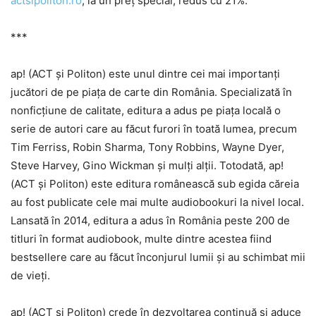
actsipoliton.ro
, la un preț special, redus cu 21%.
***
ap! (ACT și Politon) este unul dintre cei mai importanți
jucători de pe piața de carte din România. Specializată în
nonficțiune de calitate, editura a adus pe piața locală o
serie de autori care au făcut furori în toată lumea, precum
Tim Ferriss, Robin Sharma, Tony Robbins, Wayne Dyer,
Steve Harvey, Gino Wickman și mulți alții. Totodată, ap!
(ACT și Politon) este editura românească sub egida căreia
au fost publicate cele mai multe audiobookuri la nivel local.
Lansată în 2014, editura a adus în România peste 200 de
titluri în format audiobook, multe dintre acestea fiind
bestsellere care au făcut înconjurul lumii și au schimbat mii
de vieți.
ap! (ACT și Politon) crede în dezvoltarea continuă și aduce