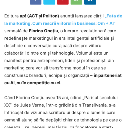
Editura
ap! (ACT și Politon)
anunță lansarea cărții
„Fata de
la marketing. Cum rescrii viitorul în business: Om + AI”
,
semnată de
Florina Onețiu
, o lucrare revoluționară care
redefinește marketingul în era inteligenței artificiale și
deschide o conversație curajoasă despre viitorul
colaborării dintre om și tehnologie. Volumul este un
manifest pentru antreprenori, lideri și profesioniști din
marketing care vor să transforme modul în care se
construiesc branduri, echipe și organizații –
în parteneriat
cu AI, nu în competiție cu el.
Când Florina Onețiu avea 15 ani, citind „Parisul secolului
XX”, de Jules Verne, într-o grădină din Transilvania, s-a
înfricoșat de viziunea scriitorului despre o lume în care
oamenii ajung să fie depășiți chiar de tehnologia pe care o
creează. Trei decenii mai târziu, ca fondatoare a start-