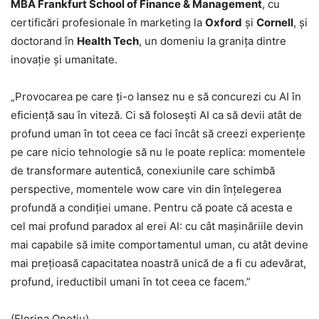
MBA Frankfurt School of Finance & Management
, cu
certificări profesionale în marketing la
Oxford
și
Cornell
, și
doctorand în
Health Tech
, un domeniu la granița dintre
inovație și umanitate.
„Provocarea pe care ți-o lansez nu e să concurezi cu AI în
eficiență sau în viteză. Ci să folosești AI ca să devii atât de
profund uman în tot ceea ce faci încât să creezi experiențe
pe care nicio tehnologie să nu le poate replica: momentele
de transformare autentică, conexiunile care schimbă
perspective, momentele wow care vin din înțelegerea
profundă a condiției umane. Pentru că poate că acesta e
cel mai profund paradox al erei AI: cu cât mașinăriile devin
mai capabile să imite comportamentul uman, cu atât devine
mai prețioasă capacitatea noastră unică de a fi cu adevărat,
profund, ireductibil umani în tot ceea ce facem.”
(Florina Onețiu)