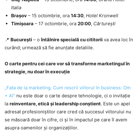
Italia
Brașov
– 15 octombrie, ora
14:30
,
Hotel Kronwell
Timișoara
– 17 octombrie, ora
20:00
,
Cărturești
📍
București
– o
întâlnire specială cu cititorii
va avea loc în
curând; urmează să fie anunțate detaliile.
O carte pentru cei care vor să transforme marketingul în
strategie, nu doar în execuție
„Fata de la marketing. Cum rescrii viitorul în business: Om
+ AI”
nu este doar o carte despre tehnologie, ci o invitație
la
reinventare, etică și leadership conștient
. Este un apel
adresat profesioniștilor care cred că succesul viitorului nu
se măsoară doar în cifre, ci și în impactul pe care îl avem
asupra oamenilor și organizațiilor.