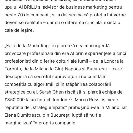
upului AI BRILU și advisor de business marketing pentru
peste 70 de companii, și-a dat seama că profeția lui Verne
devenise realitate – dar cu o diferență crucială: există o
cale de ieșire.
„Fata de la Marketing” explorează cea mai urgentă
provocare profesională din era AI prin experiențele a cinci
profesioniști din diferite colțuri ale lumii – de la Londra la
Toronto, de la Milano la Cluj-Napoca și București –, care
descoperă că secretul supraviețuirii nu constă în
competiția cu algoritmii, ci în stăpânirea colaborării
strategice cu ei. Sarah Chen riscă să-și piardă echipa de
£350.000 la un fintech londonez, Marco Rossi își vede
reputația de „strateg empatic” prăbușindu-se în Milano, iar
Elena Dumitrescu din București luptă să nu fie
marginalizată în propria companie.