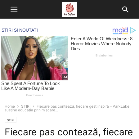
Home
STIRI
Fiecare pas contează, fiecare gest inspiră – ParkLake
susține educația prin mișcare...
STIRI
Fiecare pas contează, fiecare