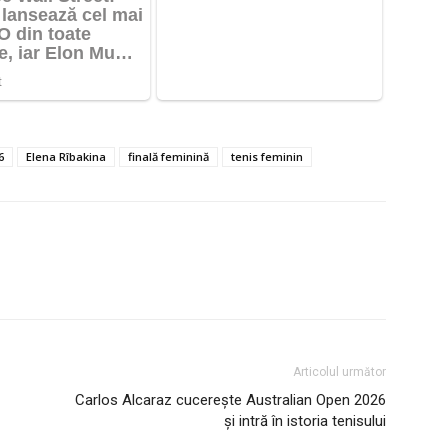
6
Elena Rîbakina
finală feminină
tenis feminin
Articolul următor
Carlos Alcaraz cucerește Australian Open 2026
și intră în istoria tenisului