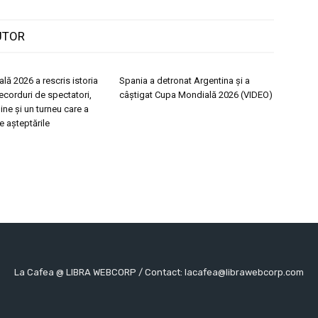
UTOR
ă 2026 a rescris istoria
Spania a detronat Argentina și a
Recorduri de spectatori,
câștigat Cupa Mondială 2026 (VIDEO)
ine și un turneu care a
e așteptările
La Cafea @ LIBRA WEBCORP / Contact: lacafea@librawebcorp.com