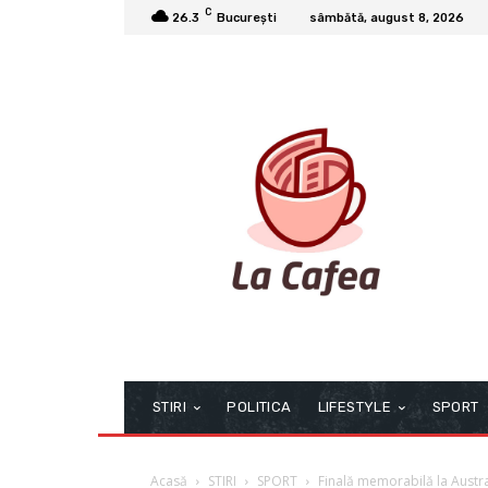
C
26.3
București
sâmbătă, august 8, 2026
STIRI
POLITICA
LIFESTYLE
SPORT
Acasă
STIRI
SPORT
Finală memorabilă la Austra