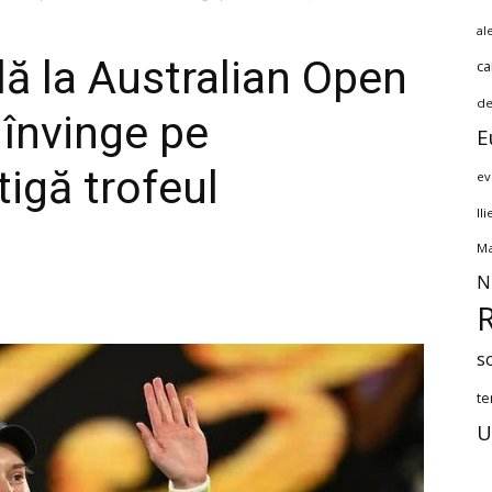
al
ă la Australian Open
ca
de
 învinge pe
E
igă trofeul
ev
Il
Ma
N
s
te
U