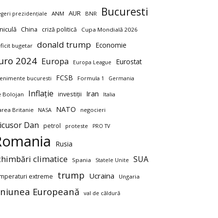
Bucuresti
AUR
ANM
BNR
egeri prezidențiale
niculă
China
criză politică
Cupa Mondială 2026
donald trump
Economie
ficit bugetar
uro 2024
Europa
Eurostat
Europa League
FCSB
enimente bucuresti
Formula 1
Germania
Inflație
Iran
investiții
ie Bolojan
Italia
NATO
rea Britanie
negocieri
NASA
icusor Dan
petrol
proteste
PRO TV
Romania
Rusia
chimbări climatice
SUA
Spania
Statele Unite
trump
Ucraina
mperaturi extreme
Ungaria
niunea Europeană
val de căldură