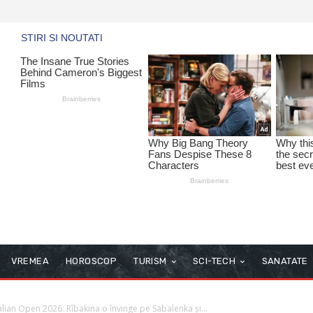
VREMEA
HOROSCOP
TURISM
SCI-TECH
SANATATE
lian Open 2026: Rîbakina o învinge pe Sabalenka și...