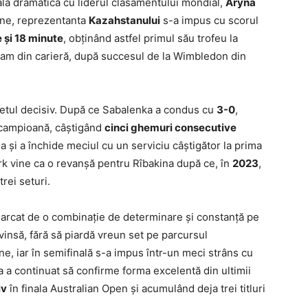
lă dramatică cu liderul clasamentului mondial,
Aryna
rne, reprezentanta
Kazahstanului
s-a impus cu scorul
e şi 18 minute
, obţinând astfel primul său trofeu la
Slam din carieră, după succesul de la Wimbledon din
 setul decisiv. După ce Sabalenka a condus cu
3-0
,
e campioană, câştigând
cinci ghemuri consecutive
sa şi a închide meciul cu un serviciu câştigător la prima
k vine ca o revanșă pentru Rîbakina după ce, în
2023
,
trei seturi.
marcat de o combinaţie de determinare şi constanţă pe
nvinsă, fără să piardă vreun set pe parcursul
ne, iar în semifinală s-a impus într-un meci strâns cu
 a continuat să confirme forma excelentă din ultimii
iv
în finala Australian Open şi acumulând deja trei titluri