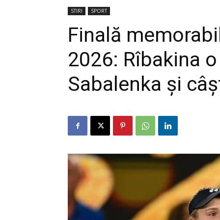
STIRI
SPORT
Finală memorabil
2026: Rîbakina o
Sabalenka și câșt