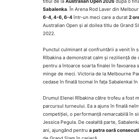
titlul de la
Australian Open 2026
după o fina
Sabalenka
. În Arena Rod Laver din Melbou
6-4, 4-6, 6-4
într-un meci care a durat
2 or
Australian Open și al doilea titlu de Grand 
2022.
Punctul culminant al confruntării a venit în
Rîbakina a demonstrat calm şi rezilienţă d
pentru a întoarce soarta finalei în favoarea 
minge de meci. Victoria de la Melbourne Par
cedase în finală tocmai în faţa Sabalenkai în 
Drumul Elenei Rîbakina către trofeu a fost 
parcursul turneului. Ea a ajuns în finală neî
competiţiei, o performanţă remarcabilă în si
Jessica Pegula. De cealaltă parte, Sabalenka
ani, ajungând pentru
a patra oară consecut
de Grand Slam în carieră.