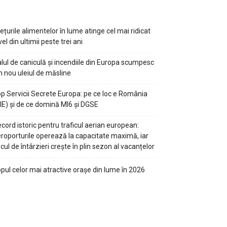
ețurile alimentelor în lume atinge cel mai ridicat
vel din ultimii peste trei ani
lul de caniculă și incendiile din Europa scumpesc
n nou uleiul de măsline
p Servicii Secrete Europa: pe ce loc e România
IE) și de ce domină MI6 și DGSE
cord istoric pentru traficul aerian european:
roporturile operează la capacitate maximă, iar
scul de întârzieri crește în plin sezon al vacanțelor
pul celor mai atractive orașe din lume în 2026