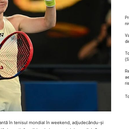
Pr
ni
Va
di
To
(S
Re
ae
ri
To
antă în tenisul mondial în weekend, adjudecându-și