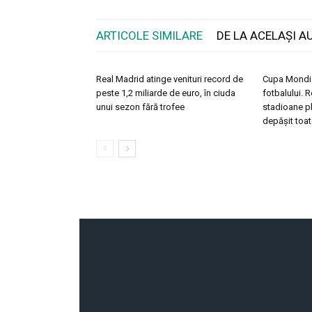
ARTICOLE SIMILARE
DE LA ACELAȘI A
Real Madrid atinge venituri record de
Cupa Mondial
peste 1,2 miliarde de euro, în ciuda
fotbalului. 
unui sezon fără trofee
stadioane pl
depășit toat