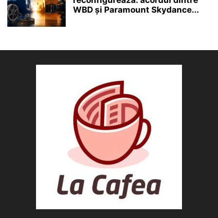
reconfigurează: acordul dintre
WBD și Paramount Skydance...