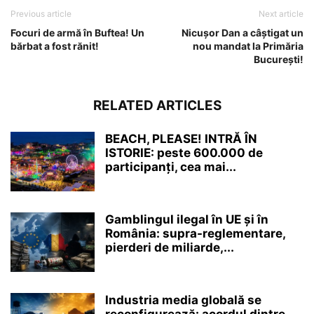
Previous article
Next article
Focuri de armă în Buftea! Un
Nicușor Dan a câștigat un
bărbat a fost rănit!
nou mandat la Primăria
București!
RELATED ARTICLES
BEACH, PLEASE! INTRĂ ÎN
ISTORIE: peste 600.000 de
participanți, cea mai...
Gamblingul ilegal în UE și în
România: supra-reglementare,
pierderi de miliarde,...
Industria media globală se