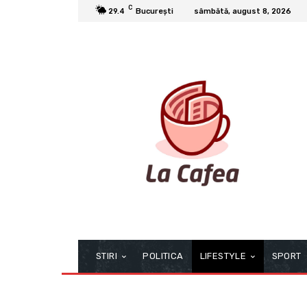
C
29.4
București
sâmbătă, august 8, 2026
STIRI
POLITICA
LIFESTYLE
SPORT