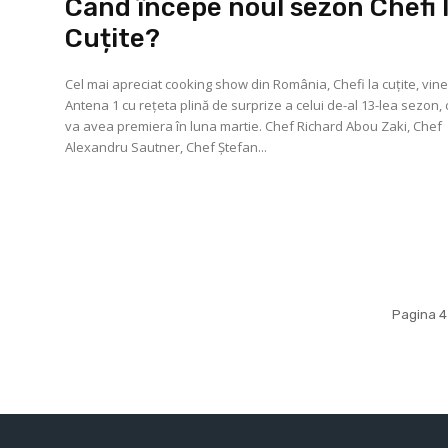
Când începe noul sezon Chefi 
Cuțite?
Cel mai apreciat cooking show din România, Chefi la cuțite, vine
Antena 1 cu rețeta plină de surprize a celui de-al 13-lea sezon,
va avea premiera în luna martie. Chef Richard Abou Zaki, Chef
Alexandru Sautner, Chef Ștefan...
Pagina 4