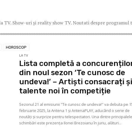
la TV. Show-uri și reality show TV. Noutati despre programul t
HOROSCOP
LA TV
Lista completă a concurențilo
din noul sezon ‘Te cunosc de
undeva!’ – Artiști consacrați ș
talente noi în competiție
Sezonul 21 al emisiunii "Te cunosc de undeva!" va debuta pe 1
februarie 2025, la Antena 1 și AntenaPLAY, aducând o serie de
noutăți și surprize pentru telespectatori. Una dintre principalel
schimbări este prezența Ilonei Brezoianu în juriu, alături...