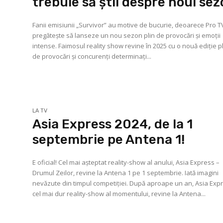
trebuie să știi despre noul se
Fanii emisiunii „Survivor” au motive de bucurie, deoarece Pro T
pregătește să lanseze un nou sezon plin de provocări și emoții
intense. Faimosul reality show revine în 2025 cu o nouă ediție p
de provocări și concurenți determinați...
LA TV
Asia Express 2024, de la 1
septembrie pe Antena 1!
E oficial! Cel mai așteptat reality-show al anului, Asia Express –
Drumul Zeilor, revine la Antena 1 pe 1 septembrie. Iată imagini
nevăzute din timpul competiției. După aproape un an, Asia Exp
cel mai dur reality-show al momentului, revine la Antena...