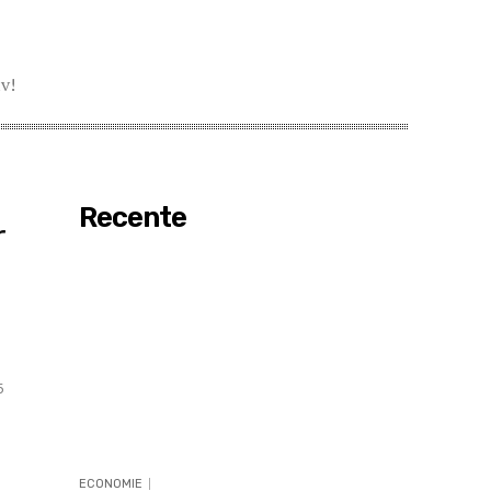
v!
Recente
r
i
5
e
ECONOMIE