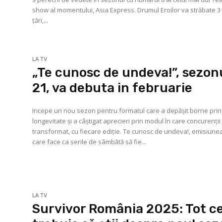
show al momentului, Asia Express. Drumul Eroilor va străbate 3
țări,...
LA TV
„Te cunosc de undeva!”, sezon
21, va debuta in februarie
Incepe un nou sezon pentru formatul care a depășit borne prin
longevitate și a câștigat aprecieri prin modul în care concurenții
transformat, cu fiecare ediție. Te cunosc de undeva!, emisiune
care face ca serile de sâmbătă să fie...
LA TV
Survivor România 2025: Tot c