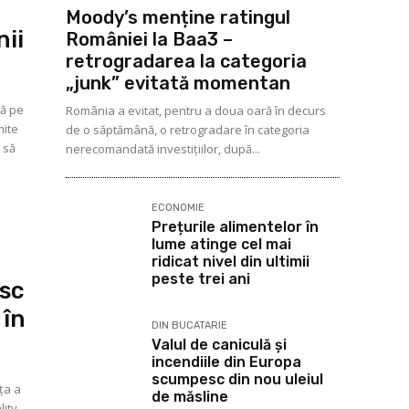
Moody’s menține ratingul
nii
României la Baa3 –
retrogradarea la categoria
„junk” evitată momentan
pă pe
România a evitat, pentru a doua oară în decurs
mite
de o săptămână, o retrogradare în categoria
 să
nerecomandată investițiilor, după...
ECONOMIE
Prețurile alimentelor în
lume atinge cel mai
ridicat nivel din ultimii
peste trei ani
esc
 în
DIN BUCATARIE
Valul de caniculă și
incendiile din Europa
scumpesc din nou uleiul
ța a
de măsline
lity