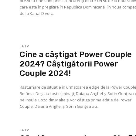
prezintă cine sunt primii concurenţi dintre cei 50 de la noul sho
care este în pregătire în Republica Dominicană. În noua compet
de la Kanal D vor...
LA TV
Cine a câștigat Power Couple
2024? Câștigătorii Power
Couple 2024!
Răsturnare de situație în următoarea ediție de la Power Coupl
Rmânia. Deși au fost eliminați, Daiana Anghel și Sorin Gonțea r
pe insula Gozo din Malta și vor câștiga prima ediție de Power
Couple. Daiana Anghel și Sorin Gonțea au...
LA TV