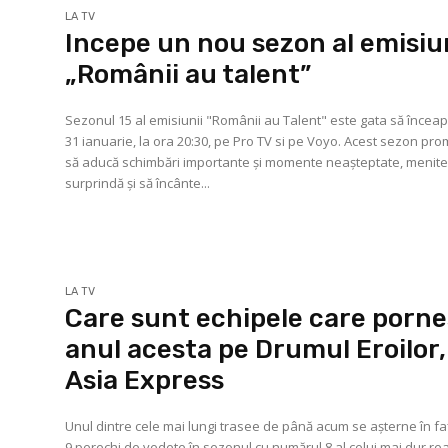
LA TV
Incepe un nou sezon al emisiu
„Românii au talent”
Sezonul 15 al emisiunii "Românii au Talent" este gata să încea
31 ianuarie, la ora 20:30, pe Pro TV si pe Voyo. Acest sezon pro
să aducă schimbări importante și momente neașteptate, menite
surprindă și să încânte...
LA TV
Care sunt echipele care porn
anul acesta pe Drumul Eroilor,
Asia Express
Unul dintre cele mai lungi trasee de până acum se așterne în fa
9 perechi de vedete în sezonul cu numărul 8 al celui mai dur rea