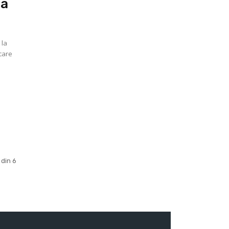
la
 la
 care
 din 6