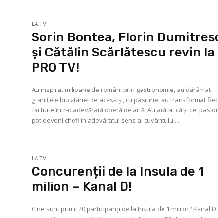
LA TV
Sorin Bontea, Florin Dumitres
și Cătălin Scărlătescu revin la
PRO TV!
Au inspirat milioane de români prin gastronomie, au dărâmat
granițele bucătăriei de acasă și, cu pasiune, au transformat fie
farfurie într-o adevărată operă de artă. Au arătat că și cei pasio
pot deveni chefi în adevăratul sens al cuvântului....
LA TV
Concurenții de la Insula de 1
milion – Kanal D!
Cine sunt primii 20 participanţi de la Insula de 1 milion? Kanal D