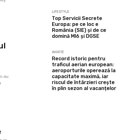
LIFESTYLE
Top Servicii Secrete
Europa: pe ce loc e
România (SIE) și de ce
domină MI6 și DGSE
ul
AVIATIE
Record istoric pentru
traficul aerian european:
aeroporturile operează la
 s-au
capacitate maximă, iar
riscul de întârzieri crește
a
în plin sezon al vacanțelor
e