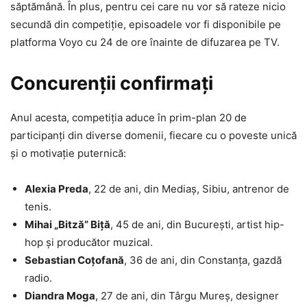
săptămână. În plus, pentru cei care nu vor să rateze nicio
secundă din competiție, episoadele vor fi disponibile pe
platforma Voyo cu 24 de ore înainte de difuzarea pe TV.
Concurenții confirmați
Anul acesta, competiția aduce în prim-plan 20 de
participanți din diverse domenii, fiecare cu o poveste unică
și o motivație puternică:
Alexia Preda
, 22 de ani, din Mediaș, Sibiu, antrenor de
tenis.
Mihai „Bitză” Biță
, 45 de ani, din București, artist hip-
hop și producător muzical.
Sebastian Coțofană
, 36 de ani, din Constanța, gazdă
radio.
Diandra Moga
, 27 de ani, din Târgu Mureș, designer