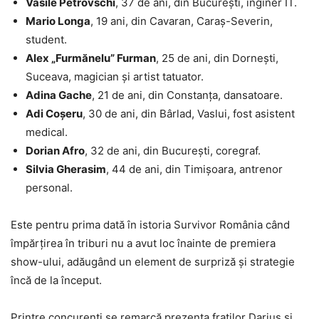
Vasile Petrovschi
, 37 de ani, din București, inginer IT.
Mario Longa
, 19 ani, din Cavaran, Caraș-Severin,
student.
Alex „Furmănelu” Furman
, 25 de ani, din Dornești,
Suceava, magician și artist tatuator.
Adina Gache
, 21 de ani, din Constanța, dansatoare.
Adi Coșeru
, 30 de ani, din Bârlad, Vaslui, fost asistent
medical.
Dorian Afro
, 32 de ani, din București, coregraf.
Silvia Gherasim
, 44 de ani, din Timișoara, antrenor
personal.
Este pentru prima dată în istoria Survivor România când
împărțirea în triburi nu a avut loc înainte de premiera
show-ului, adăugând un element de surpriză și strategie
încă de la început.
Printre concurenți se remarcă prezența fraților Darius și