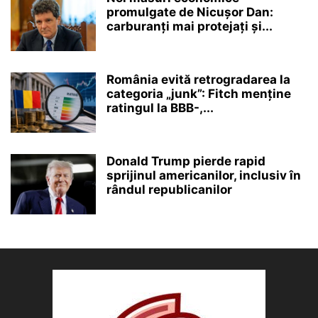
promulgate de Nicușor Dan:
carburanți mai protejați și...
România evită retrogradarea la
categoria „junk”: Fitch menține
ratingul la BBB-,...
Donald Trump pierde rapid
sprijinul americanilor, inclusiv în
rândul republicanilor