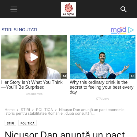
Home
STIRI
POLITICA
Nicușor Dan anunță un pact economic
istoric pentru stabilitatea României, după consultări...
STIRI
POLITICA
Nicușor Dan anunță un pact