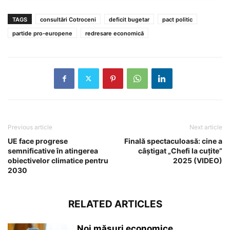
TAGS
consultări Cotroceni
deficit bugetar
pact politic
partide pro-europene
redresare economică
Previous article
Next article
UE face progrese
Finală spectaculoasă: cine a
semnificative în atingerea
câștigat „Chefi la cuțite”
obiectivelor climatice pentru
2025 (VIDEO)
2030
RELATED ARTICLES
Noi măsuri economice